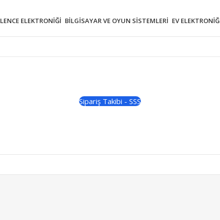
ĞLENCE ELEKTRONIĞI
BILGISAYAR VE OYUN SISTEMLERI
EV ELEKTRONIĞ
Sipariş Takibi - SSS