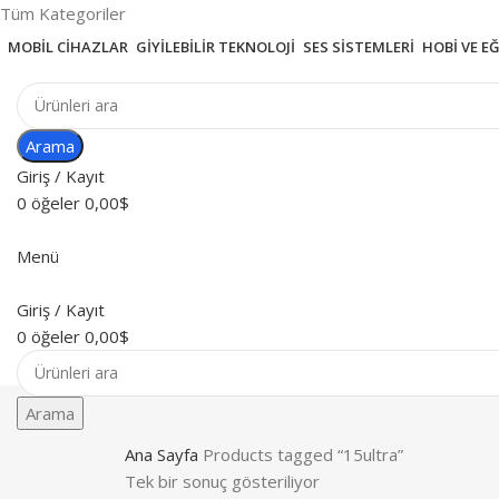
Tüm Kategoriler
MOBIL CIHAZLAR
GIYILEBILIR TEKNOLOJI
SES SISTEMLERI
HOBI VE E
Arama
Giriş / Kayıt
0
öğeler
0,00
$
Menü
Giriş / Kayıt
0
öğeler
0,00
$
Arama
Ana Sayfa
Products tagged “15ultra”
Tek bir sonuç gösteriliyor