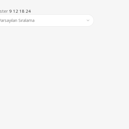
ster
9
12
18
24