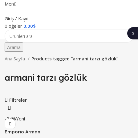
Menü
Giriş / Kayıt
0
öğeler
0,00
$
$
1$
Arama
Ana Sayfa
Products tagged “armani tarzı gözlük”
armani tarzı gözlük
Filtreler
-24%
Yeni
Emporio Armani