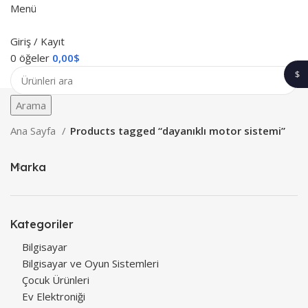
Ücretsiz Kargo!
Gönderim; Hazır Stok Ürünler için 3, Ön sipariş 
Menü
Giriş / Kayıt
0
öğeler
0,00
$
$
1$
Arama
Ana Sayfa
Products tagged “dayanıklı motor sistemi”
Marka
Kategoriler
Bilgisayar
Bilgisayar ve Oyun Sistemleri
Çocuk Ürünleri
Ev Elektroniği