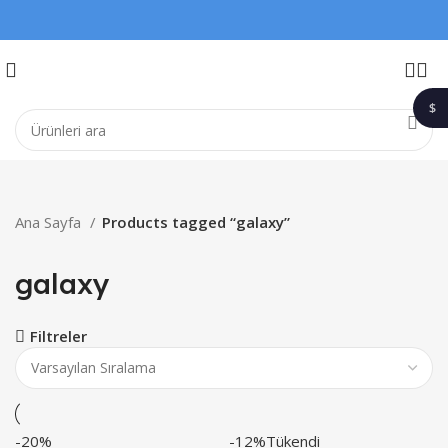
$
1$
Ana Sayfa
Products tagged “galaxy”
galaxy
Filtreler
-20%
-12%
Tükendi