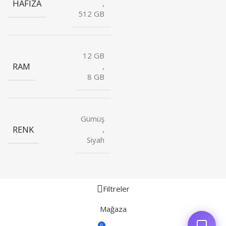
HAFIZA
,
512 GB
12 GB
RAM
,
8 GB
Gümüş
RENK
,
Siyah
Filtreler
Mağaza
0