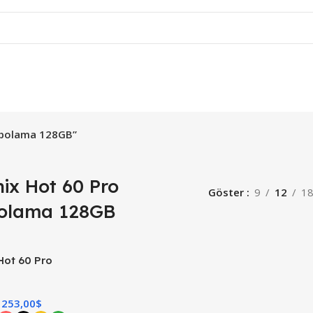
depolama 128GB”
nix Hot 60 Pro
Göster
9
12
1
olama 128GB
 Hot 60 Pro
253,00
$