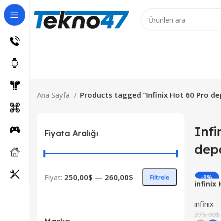
ş Ürünler için 7 iş günüdür!
Ana Sayfa
Products tagged “Infinix Hot 60 Pro 
Infi
Fiyata Aralığı
dep
Fiyat:
250,00$
—
260,00$
Filtrele
-8%
infinix
YENI
infinix
275,00
$