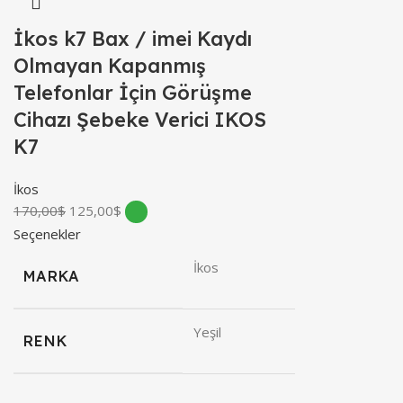
İkos k7 Bax / imei Kaydı
Olmayan Kapanmış
Telefonlar İçin Görüşme
Cihazı Şebeke Verici IKOS
K7
İkos
170,00
$
125,00
$
Seçenekler
İkos
MARKA
Yeşil
RENK