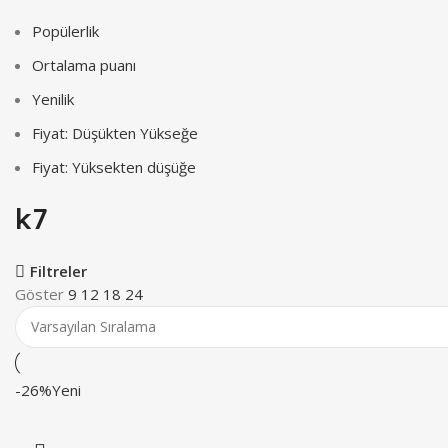
Popülerlik
Ortalama puanı
Yenilik
Fiyat: Düşükten Yükseğe
Fiyat: Yüksekten düşüğe
k7
Filtreler
Göster
9
12
18
24
-26%
Yeni