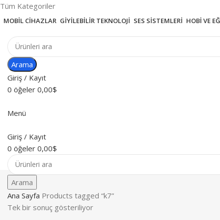
Tüm Kategoriler
MOBIL CIHAZLAR
GIYILEBILIR TEKNOLOJI
SES SISTEMLERI
HOBI VE E
Arama
Giriş / Kayıt
0
öğeler
0,00
$
Menü
Giriş / Kayıt
0
öğeler
0,00
$
Arama
Ana Sayfa
Products tagged “k7”
Tek bir sonuç gösteriliyor