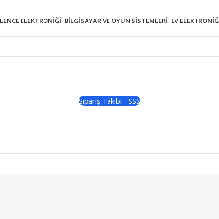
ĞLENCE ELEKTRONIĞI
BILGISAYAR VE OYUN SISTEMLERI
EV ELEKTRONIĞ
Sipariş Takibi - SSS