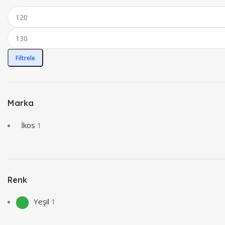
Filtrele
Marka
İkos
1
Renk
Yeşil
1