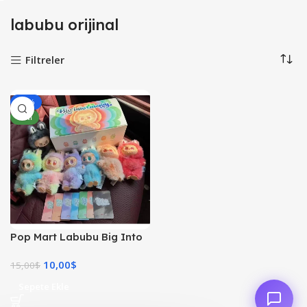
labubu orijinal
Filtreler
-33%
YENI
Pop Mart Labubu Big Into
Energy Peluş Figür –
10,00
$
Orijinal Koleksiyonluk
15,00
$
Oyuncak
Sepete Ekle