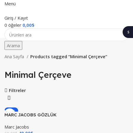
Menü
Giriş / Kayıt
0
öğeler
0,00
$
$
1$
Arama
Ana Sayfa
Products tagged “Minimal Çerçeve”
Minimal Çerçeve
Filtreler
-42%
MARC JACOBS GÖZLÜK
YENI
Marc Jacobs