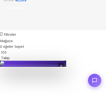
40,00
$
69,00
$
Seçenekler
Filtreler
Mağaza
0
öğeler
Sepet
SSS
Takip
×