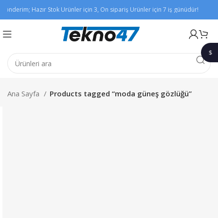
Gönderim; Hazır Stok Ürünler için 3, Ön sipariş Ürünler için 7 iş günüdür!
Xia
$
1$
Ana Sayfa
Products tagged “moda güneş gözlüğü”