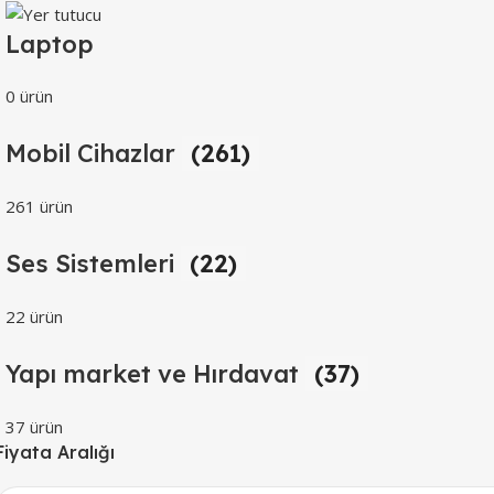
Laptop
0 ürün
Mobil Cihazlar
(261)
261 ürün
Ses Sistemleri
(22)
22 ürün
Yapı market ve Hırdavat
(37)
37 ürün
Fiyata Aralığı