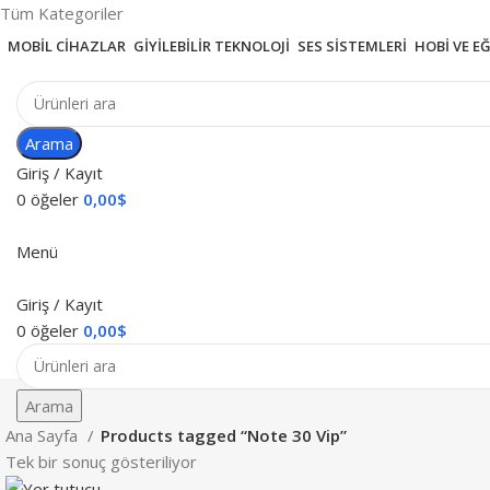
Tüm Kategoriler
MOBIL CIHAZLAR
GIYILEBILIR TEKNOLOJI
SES SISTEMLERI
HOBI VE E
Arama
Giriş / Kayıt
0
öğeler
0,00
$
Menü
Giriş / Kayıt
0
öğeler
0,00
$
Arama
Ana Sayfa
Products tagged “Note 30 Vip”
Tek bir sonuç gösteriliyor