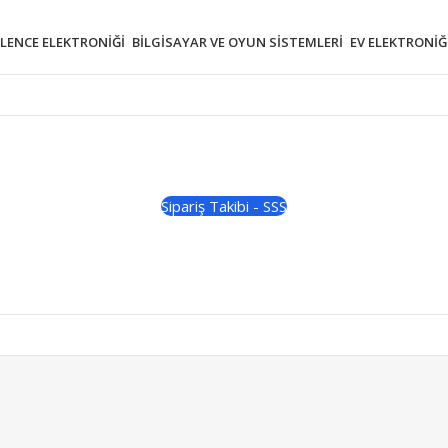
ĞLENCE ELEKTRONIĞI
BILGISAYAR VE OYUN SISTEMLERI
EV ELEKTRONIĞ
Sipariş Takibi - SSS