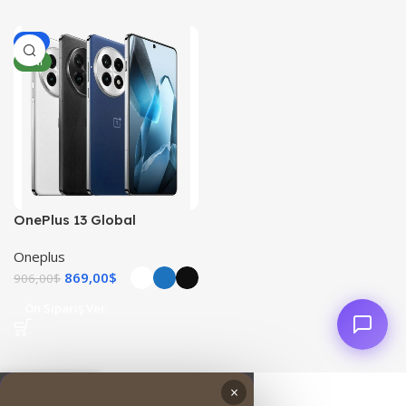
-4%
YENI
OnePlus 13 Global
Oneplus
869,00
$
906,00
$
Ön Sipariş Ver
0
×