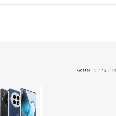
Göster
9
12
1