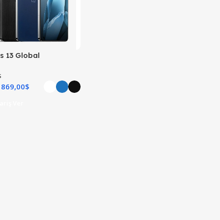
s 13 Global
s
869,00
$
ariş Ver