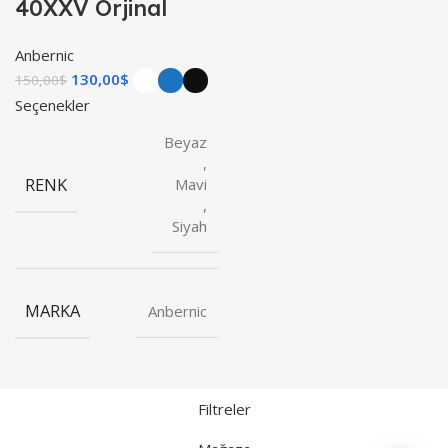
40XXV Orjinal
Anbernic
130,00
$
150,00
$
Seçenekler
Beyaz
,
RENK
Mavi
,
Siyah
MARKA
Anbernic
Filtreler