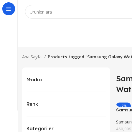
rünler için 7 iş günüdür!
Ana Sayfa
Products tagged “Samsung Galaxy Wa
Sam
Marka
Wat
Renk
-7%
Samsun
YENI
Ultra
Samsun
Kategoriler
450,00
$