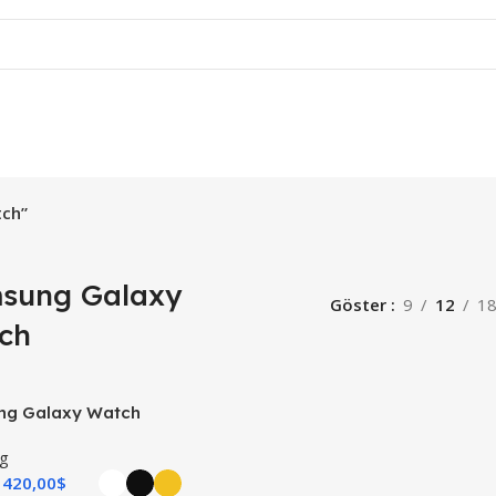
tch”
sung Galaxy
Göster
9
12
1
ch
g Galaxy Watch
g
420,00
$