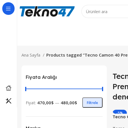
 Ürünler için 7 iş günüdür!
Ana Sayfa
Products tagged “Tecno Camon 40 Prem
Tec
Fiyata Aralığı
Prem
den
Fiyat:
470,00$
—
480,00$
Filtrele
-5%
Tecno 
YENI