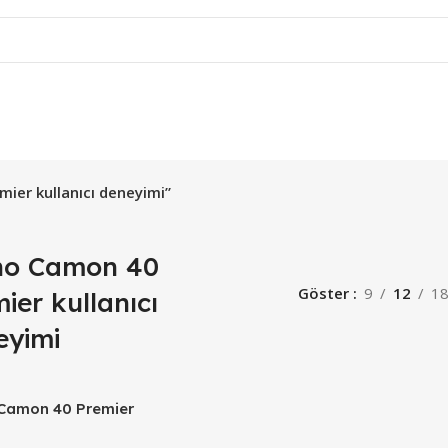
ier kullanıcı deneyimi”
no Camon 40
Göster
9
12
1
ier kullanıcı
eyimi
Camon 40 Premier