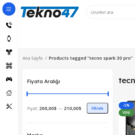
 Ürünler için 7 iş günüdür!
Ana Sayfa
Products tagged “tecno spark 30 pro”
tecn
Fiyata Aralığı
-5%
Fiyat:
200,00$
—
210,00$
Filtrele
YENI