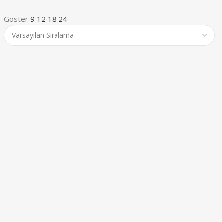
Göster
9
12
18
24