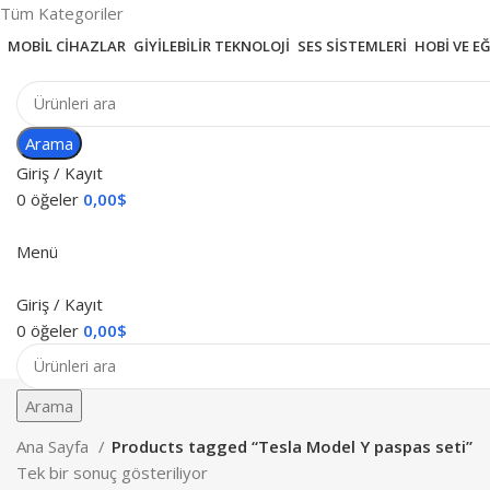
Tüm Kategoriler
MOBIL CIHAZLAR
GIYILEBILIR TEKNOLOJI
SES SISTEMLERI
HOBI VE E
Arama
Giriş / Kayıt
0
öğeler
0,00
$
Menü
Giriş / Kayıt
0
öğeler
0,00
$
Arama
Ana Sayfa
Products tagged “Tesla Model Y paspas seti”
Tek bir sonuç gösteriliyor