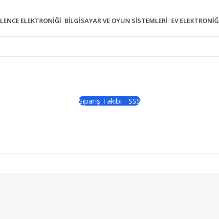
ĞLENCE ELEKTRONIĞI
BILGISAYAR VE OYUN SISTEMLERI
EV ELEKTRONIĞ
Sipariş Takibi - SSS