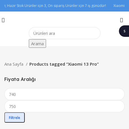
m; Hazır Stok Ürünler için 3, Ön sipariş Ürünler için 7 iş günüdür!
Xiaomi mod
$
1$
Arama
Ana Sayfa
Products tagged “Xiaomi 13 Pro”
Fiyata Aralığı
Filtrele