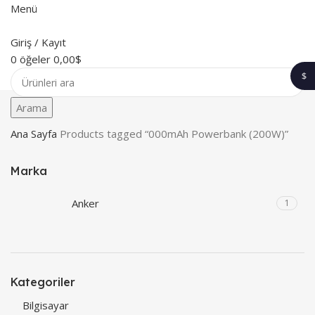
Menü
Giriş / Kayıt
0
öğeler
0,00
$
$
1$
Arama
Ana Sayfa
Products tagged “000mAh Powerbank (200W)”
Marka
Anker
1
Kategoriler
Bilgisayar