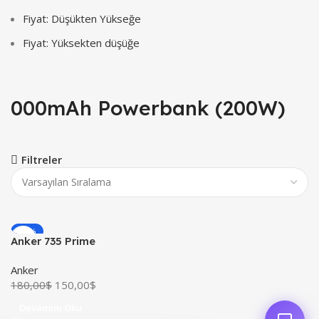
Fiyat: Düşükten Yükseğe
Fiyat: Yüksekten düşüğe
000mAh Powerbank (200W)
Filtreler
-17%
Anker 735 Prime
TÜKENDI
20,000mAh Powerbank
YENI
Anker
(200W)
180,00
$
150,00
$
Devamını Oku