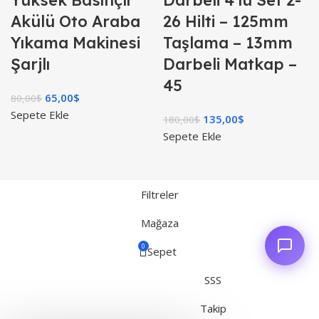
Yüksek Basınçlı
Darbeli 4’lü Set 2-
Akülü Oto Araba
26 Hilti – 125mm
Yıkama Makinesi
Taşlama – 13mm
Şarjlı
Darbeli Matkap –
45
65,00
$
80,00
$
Sepete Ekle
135,00
$
180,00
$
Sepete Ekle
Filtreler
Mağaza
0
Sepet
SSS
Takip