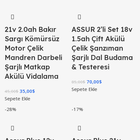
21v 2.0ah Bakır
ASSUR 2’li Set 18v
Sargı Kömürsüz
1.5ah Çift Akülü
Motor Çelik
Çelik Şanzıman
Mandren Darbeli
Şarjlı Dal Budama
Şarjlı Matkap
& Testeresi
Akülü Vidalama
70,00
$
85,00
$
Sepete Ekle
35,00
$
45,00
$
Sepete Ekle
-28%
-17%