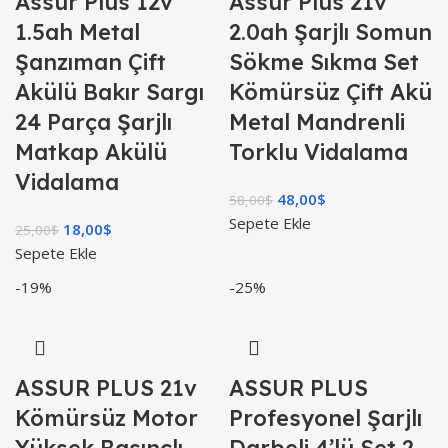
Assur Plus 12v
Assur Plus 21v
1.5ah Metal
2.0ah Şarjlı Somun
Şanzıman Çift
Sökme Sıkma Set
Akülü Bakır Sargı
Kömürsüz Çift Akü
24 Parça Şarjlı
Metal Mandrenli
Matkap Akülü
Torklu Vidalama
Vidalama
48,00
$
58,00
$
Sepete Ekle
18,00
$
25,00
$
Sepete Ekle
-19%
-25%
ASSUR PLUS 21v
ASSUR PLUS
Kömürsüz Motor
Profesyonel Şarjlı