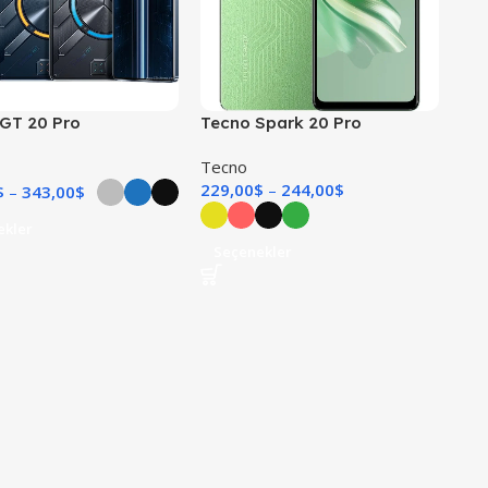
 GT 20 Pro
Tecno Spark 20 Pro
Tecno
229,00
$
244,00
$
$
343,00
$
ekler
Seçenekler