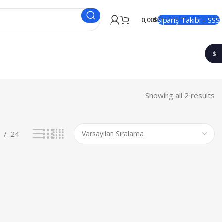
Sipariş Takibi - SSS
0,00
$
$
1$
Showing all 2 results
8
24