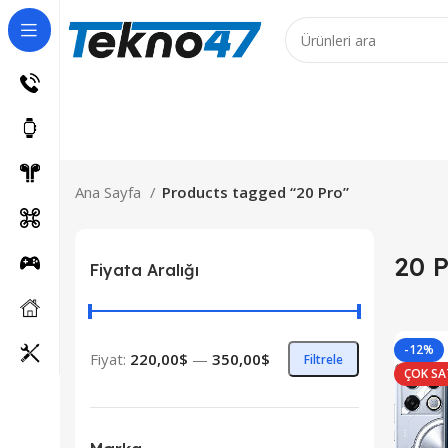
ş Ürünler için 7 iş günüdür!
Ana Sayfa
Products tagged “20 Pro”
20 P
Fiyata Aralığı
-12%
Fiyat:
220,00$
—
350,00$
Filtrele
ÇOK S