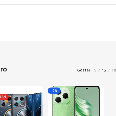
ro
Göster
9
12
1
-7%
ATAN