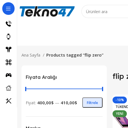
ş Ürünler için 7 iş günüdür!
Ana Sayfa
Products tagged “flip zero”
flip
Fiyata Aralığı
-10%
Fiyat:
400,00$
—
410,00$
Filtrele
TÜKEND
YENI