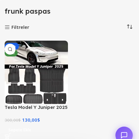
frunk paspas
Filtreler
-57%
YENI
Tesla Model Y Juniper 2025
Uyumlu 9 Parça TPE Su
130,00
$
Geçirmez Paspas Takımı
300,00
$
Sepete Ekle