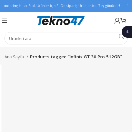
Gönderim; Hazır Stok Ürünler için 3, Ön sipariş Ürünler için 7 iş günüdür!
Xia
$
1$
Ana Sayfa
Products tagged “Infinix GT 30 Pro 512GB”