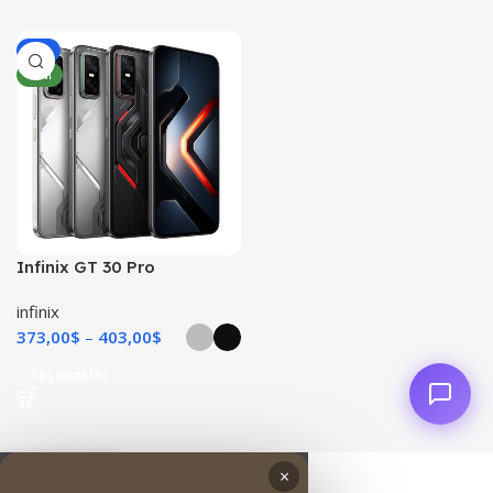
-8%
YENI
Infinix GT 30 Pro
infinix
373,00
$
403,00
$
Seçenekler
0
×