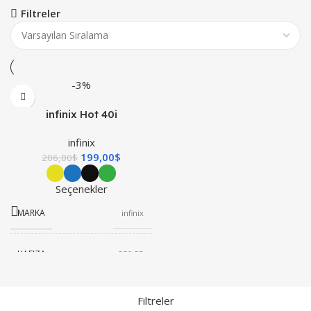
Filtreler
-3%
infinix Hot 40i
infinix
199,00
$
206,00
$
Seçenekler
MARKA
infinix
HAFIZA
256 GB
RAM
8 GB
Filtreler