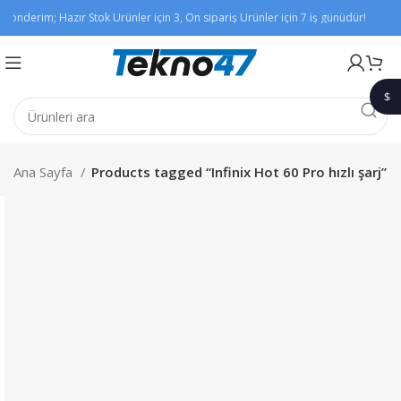
Gönderim; Hazır Stok Ürünler için 3, Ön sipariş Ürünler için 7 iş günüdür!
Xia
$
1$
Ana Sayfa
Products tagged “Infinix Hot 60 Pro hızlı şarj”