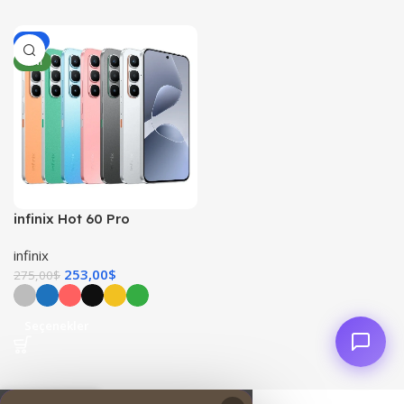
-8%
YENI
infinix Hot 60 Pro
infinix
253,00
$
275,00
$
Seçenekler
0