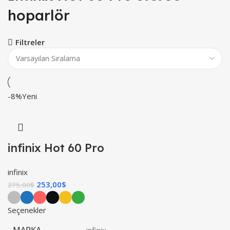
hoparlör
Filtreler
-8%
Yeni
infinix Hot 60 Pro
infinix
253,00
$
275,00
$
Seçenekler
MARKA
infinix