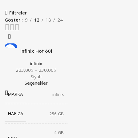
Filtreler
Göster
9
12
18
24
-4%
infinix Hot 60i
YENI
infinix
223,00
$
–
230,00
$
Siyah
Seçenekler
MARKA
infinix
HAFIZA
256 GB
4 GB
RAM