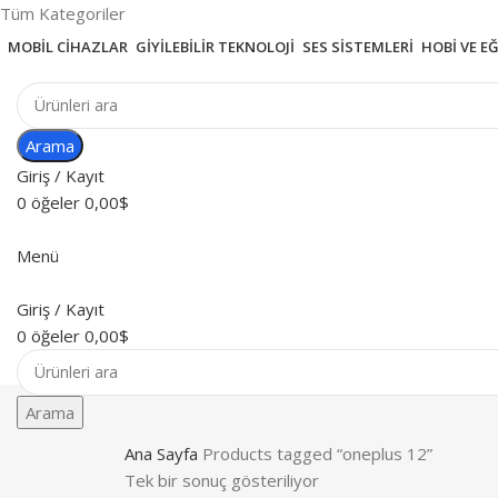
Tüm Kategoriler
MOBIL CIHAZLAR
GIYILEBILIR TEKNOLOJI
SES SISTEMLERI
HOBI VE E
Arama
Giriş / Kayıt
0
öğeler
0,00
$
Menü
Giriş / Kayıt
0
öğeler
0,00
$
Arama
Ana Sayfa
Products tagged “oneplus 12”
Tek bir sonuç gösteriliyor