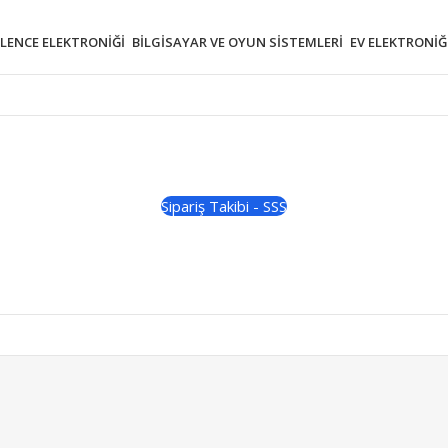
ĞLENCE ELEKTRONIĞI
BILGISAYAR VE OYUN SISTEMLERI
EV ELEKTRONIĞ
Sipariş Takibi - SSS