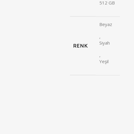
512 GB
Beyaz
,
Siyah
RENK
,
Yeşil