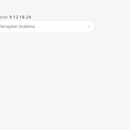
ster
9
12
18
24