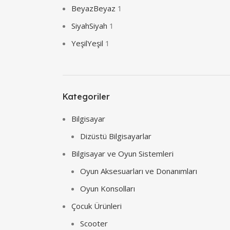
Beyaz
Beyaz
1
Siyah
Siyah
1
Yeşil
Yeşil
1
Kategoriler
Bilgisayar
Dizüstü Bilgisayarlar
Bilgisayar ve Oyun Sistemleri
Oyun Aksesuarları ve Donanımları
Oyun Konsolları
Çocuk Ürünleri
Scooter