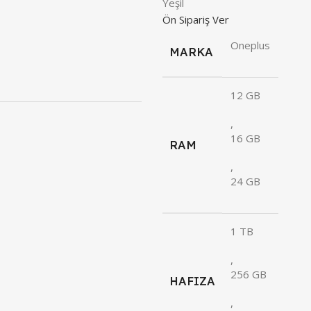
Yeşil
Ön Sipariş Ver
Oneplus
MARKA
12 GB
,
16 GB
RAM
,
24 GB
1 TB
,
256 GB
HAFIZA
,