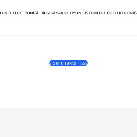
ĞLENCE ELEKTRONIĞI
BILGISAYAR VE OYUN SISTEMLERI
EV ELEKTRONIĞ
Sipariş Takibi - SSS