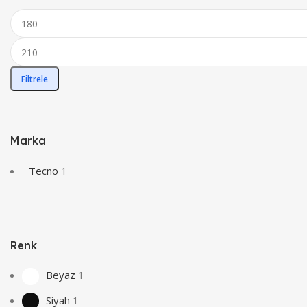
Filtrele
Marka
Tecno
1
Renk
Beyaz
1
Siyah
1