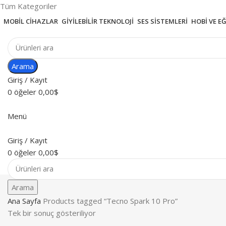
Tüm Kategoriler
MOBIL CIHAZLAR
GIYILEBILIR TEKNOLOJI
SES SISTEMLERI
HOBI VE E
Arama
Giriş / Kayıt
0
öğeler
0,00
$
Menü
Giriş / Kayıt
0
öğeler
0,00
$
Arama
Ana Sayfa
Products tagged “Tecno Spark 10 Pro”
Tek bir sonuç gösteriliyor