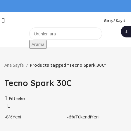
Giriş / Kayıt
$
1$
Arama
Ana Sayfa
Products tagged “Tecno Spark 30C”
Tecno Spark 30C
Filtreler
-8%
Yeni
-6%
Tükendi
Yeni