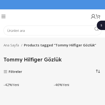
$
1$
Ana Sayfa
Products tagged “Tommy Hilfiger Gözlük”
Tommy Hilfiger Gözlük
Filtreler
-42%
Yeni
-46%
Yeni