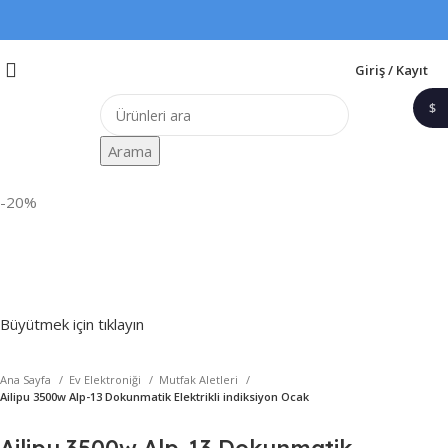
Giriş / Kayıt
$
1$
Arama
-20%
Büyütmek için tıklayın
Ana Sayfa
Ev Elektroniği
Mutfak Aletleri
Ailipu 3500w Alp-13 Dokunmatik Elektrikli indiksiyon Ocak
Ailipu 3500w Alp-13 Dokunmatik