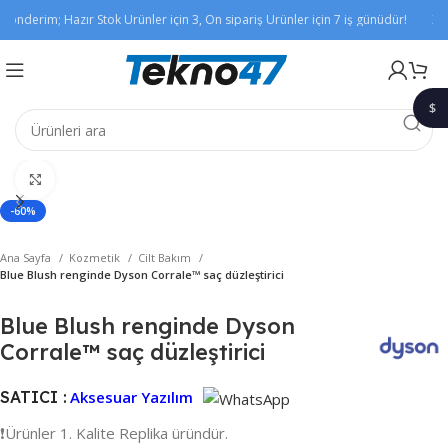
önderim; Hazır Stok Ürünler için 3, Ön sipariş Ürünler için 7 iş günüdür!
Xia
$
1$
Büyütmek için tıklayın
-60%
Ana Sayfa
Kozmetik
Cilt Bakım
Blue Blush renginde Dyson Corrale™ saç düzleştirici
Blue Blush renginde Dyson
Corrale™ saç düzleştirici
SATICI :
Aksesuar Yazılım
❗️Ürünler 1. Kalite Replika üründür.