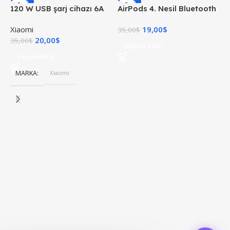
-43%
-46%
120 W USB şarj cihazı 6A
AirPods 4. Nesil Bluetooth
X
USB C kablosu ile 1 M Mi
Kulaklık
Xiaomi
19,00
$
X
Turbo şarj hızlı şarj
35,00
$
20,00
$
4
35,00
$
Sepete Ekle
Sepete Ekle
MARKA
Xiaomi