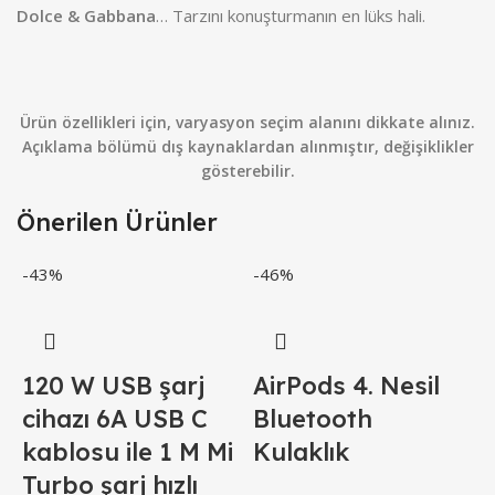
Dolce & Gabbana
… Tarzını konuşturmanın en lüks hali.
Ürün özellikleri için, varyasyon seçim alanını dikkate alınız.
Açıklama bölümü dış kaynaklardan alınmıştır, değişiklikler
gösterebilir.
Önerilen Ürünler
-43%
-46%
-
120 W USB şarj
AirPods 4. Nesil
cihazı 6A USB C
Bluetooth
X
kablosu ile 1 M Mi
Kulaklık
4
Turbo şarj hızlı