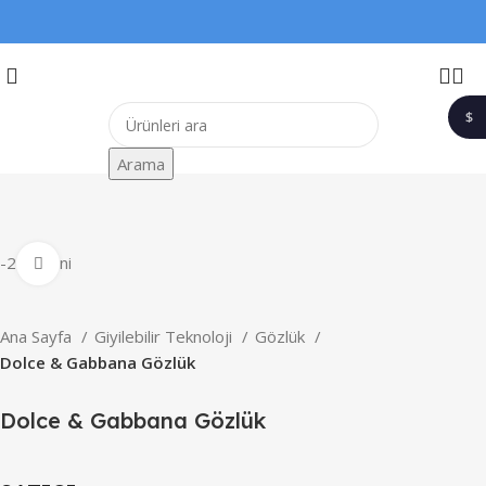
$
1$
Arama
-20%
Yeni
Büyütmek için tıklayın
Ana Sayfa
Giyilebilir Teknoloji
Gözlük
Dolce & Gabbana Gözlük
Dolce & Gabbana Gözlük