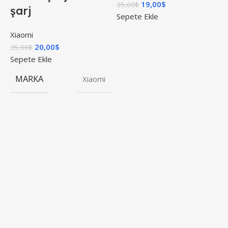
19,00
$
35,00
$
şarj
S
Sepete Ekle
Xiaomi
20,00
$
35,00
$
Sepete Ekle
MARKA
Xiaomi