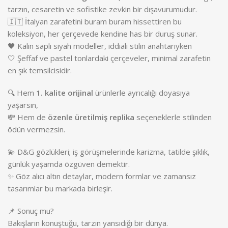
tarzın, cesaretin ve sofistike zevkin bir dışavurumudur.
🇮🇹 İtalyan zarafetini buram buram hissettiren bu
koleksiyon, her çerçevede kendine has bir duruş sunar.
🖤 Kalın saplı siyah modeller, iddialı stilin anahtarıyken
🤍 Şeffaf ve pastel tonlardaki çerçeveler, minimal zarafetin
en şık temsilcisidir.
🔍 Hem
1. kalite orijinal
ürünlerle ayrıcalığı doyasıya
yaşarsın,
💸 Hem de
özenle üretilmiş replika
seçeneklerle stilinden
ödün vermezsin.
💫 D&G gözlükleri; iş görüşmelerinde karizma, tatilde şıklık,
günlük yaşamda özgüven demektir.
✨ Göz alıcı altın detaylar, modern formlar ve zamansız
tasarımlar bu markada birleşir.
📌 Sonuç mu?
Bakışların konuştuğu, tarzın yansıdığı bir dünya.