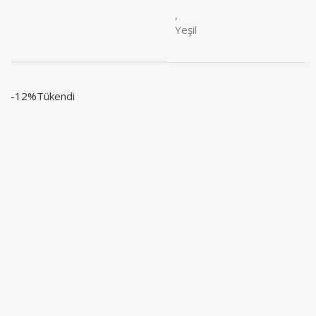
,
Yeşil
-12%
Tükendi