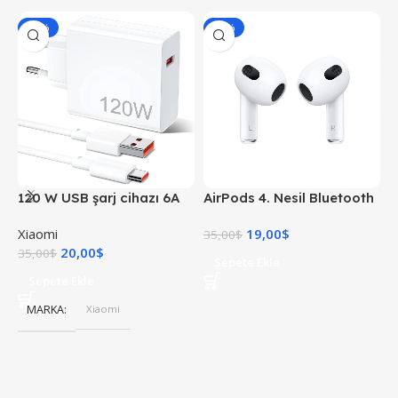
-43%
-46%
120 W USB şarj cihazı 6A
AirPods 4. Nesil Bluetooth
X
USB C kablosu ile 1 M Mi
Kulaklık
Xiaomi
19,00
$
X
Turbo şarj hızlı şarj
35,00
$
20,00
$
4
35,00
$
Sepete Ekle
Sepete Ekle
MARKA
Xiaomi