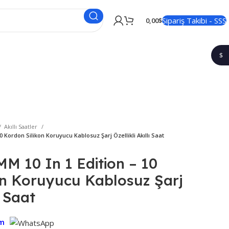
Sipariş Takibi - SSS
0,00
$
$
1$
Akıllı Saatler
10 Kordon Silikon Koruyucu Kablosuz Şarj Özellikli Akıllı Saat
MM 10 In 1 Edition – 10
on Koruyucu Kablosuz Şarj
ı Saat
ım