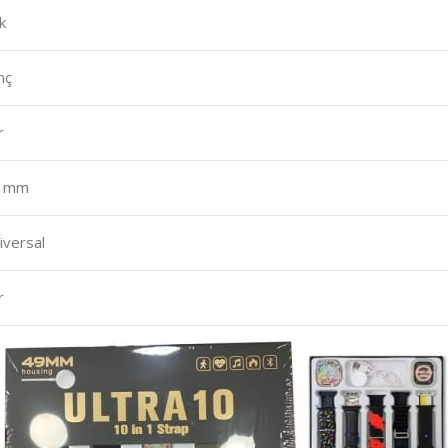
k
nç
r
9 mm
iversal
r