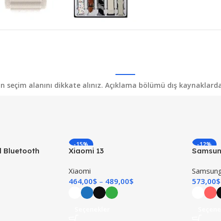
yon seçim alanını dikkate alınız. Açıklama bölümü dış kaynaklardan 
-15%
-12%
l Bluetooth
Xiaomi 13
Samsung
TÜKENDI
TÜKEND
Xiaomi
Samsun
464,00
$
489,00
$
573,00
$
Seçenekler
Seçene