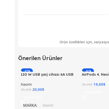
Ürün özellikleri için, varyas
Önerilen Ürünler
-43%
-46%
120 W USB şarj cihazı 6A USB
AirPods 4. Nesi
C kablosu ile 1 M Mi Turbo şarj
Kulaklık
Xiaomi
19,00
$
hızlı şarj
35,00
$
20,00
$
35,00
$
Sepete Ekle
Sepete Ekle
MARKA
Xiaomi