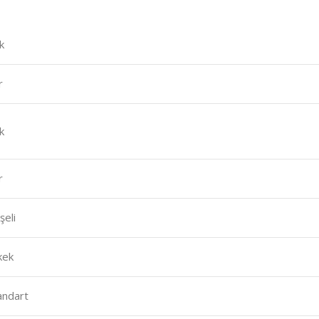
k
r
k
r
şeli
kek
andart