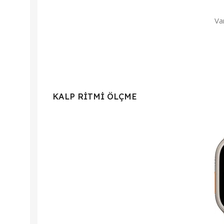
Va
KALP RITMI ÖLÇME