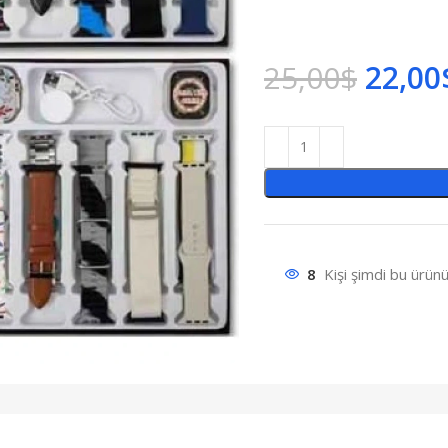
25,00
$
22,00
8
Kişi şimdi bu ürünü