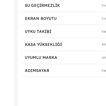
SU GEÇIRMEZLIK
Yo
EKRAN BOYUTU
2 i
UYKU TAKIBI
Va
KASA YÜKSEKLIĞI
4
UYUMLU MARKA
Un
ADIMSAYAR
Va