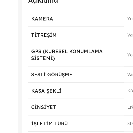
Açıklama
KAMERA
Yo
TITREŞIM
Va
GPS (KÜRESEL KONUMLAMA
Yo
SISTEMI)
SESLI GÖRÜŞME
Va
KASA ŞEKLI
Kö
CINSIYET
Er
İŞLETIM TÜRÜ
St