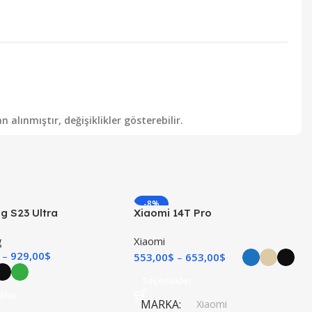
alınmıştır, değişiklikler gösterebilir.
-8%
 S23 Ultra
Xiaomi 14T Pro
I
YENI
g
Xiaomi
929,00
$
553,00
$
653,00
$
Seçenekler
kler
MARKA
Xiaomi