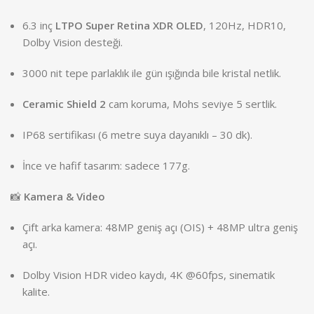
6.3 inç
LTPO Super Retina XDR OLED
, 120Hz, HDR10,
Dolby Vision desteği.
3000 nit tepe parlaklık ile gün ışığında bile kristal netlik.
Ceramic Shield 2
cam koruma, Mohs seviye 5 sertlik.
IP68 sertifikası (6 metre suya dayanıklı – 30 dk).
İnce ve hafif tasarım: sadece 177g.
📸
Kamera & Video
Çift arka kamera: 48MP geniş açı (OIS) + 48MP ultra geniş
açı.
Dolby Vision HDR video kaydı, 4K @60fps, sinematik
kalite.