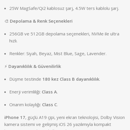
25W MagSafe/Qi2 kablosuz şarj, 4.5W ters kablolu şarj.
🎨
Depolama & Renk Seçenekleri
256GB ve 512GB depolama seçenekleri, NVMe ile ultra
hızlı.
Renkler: Siyah, Beyaz, Mist Blue, Sage, Lavender.
⚡
Dayanıklılık & Güvenilirlik
Düşme testinde
180 kez Class B dayanıklılık
.
Enerji verimliliği:
Class A
.
Onarım kolaylığı:
Class C
.
iPhone 17
, güçlü A19 çipi, yeni ekran teknolojisi, Dolby Vision
kamera sistemi ve gelişmiş iOS 26 yazılımıyla kompakt