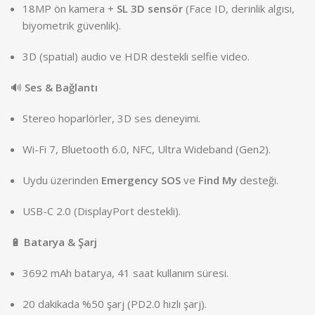
18MP ön kamera +
SL 3D sensör
(Face ID, derinlik algısı,
biyometrik güvenlik).
3D (spatial) audio ve HDR destekli selfie video.
🔊
Ses & Bağlantı
Stereo hoparlörler, 3D ses deneyimi.
Wi-Fi 7, Bluetooth 6.0, NFC, Ultra Wideband (Gen2).
Uydu üzerinden
Emergency SOS
ve
Find My
desteği.
USB-C 2.0 (DisplayPort destekli).
🔋
Batarya & Şarj
3692 mAh batarya, 41 saat kullanım süresi.
20 dakikada %50 şarj (PD2.0 hızlı şarj).