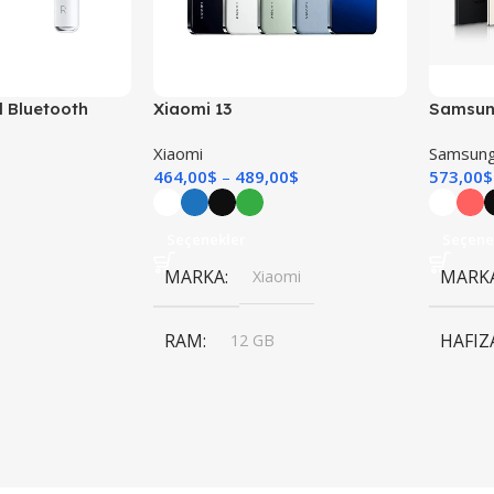
l Bluetooth
Xiaomi 13
Samsung
Xiaomi
Samsun
464,00
$
489,00
$
573,00
$
Seçenekler
Seçene
MARKA
MARK
Xiaomi
RAM
HAFIZ
12 GB
,
8 GB
HAFIZA
RAM
256 GB
,
512 GB