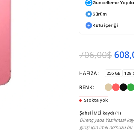
Güncelleme Yapılab
Sürüm
Kutu içeriği
706,00
$
608,
HAFIZA
256 GB
128 
RENK
Stokta yok
Şahsi İMEİ kaydı (1)
Direnç yada Yazılımsal kayı
girişi için imei no’nuzu bu 