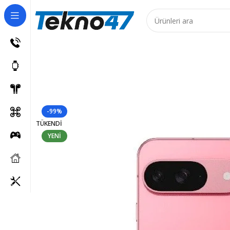
Ürünler için 7 iş günüdür!
-99%
TÜKENDI
YENI