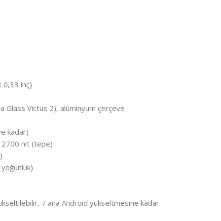
 0,33 inç)
lla Glass Victus 2), alüminyum çerçeve
ye kadar)
2700 nit (tepe)
)
 yoğunluk)
kseltilebilir, 7 ana Android yükseltmesine kadar