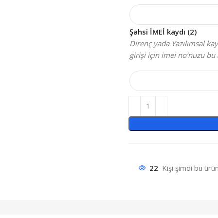
Şahsi İMEİ kaydı (2)
Direnç yada Yazılımsal kayı
girişi için imei no’nuzu bu 
22
Kişi şimdi bu ürün