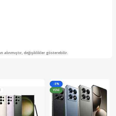
alınmıştır, değişiklikler gösterebilir.
-8%
I
YENI