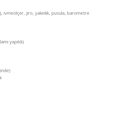
), ivmeölçer, jiro, yakınlık, pusula, barometre
amı yapıldı)
ğinde)
k