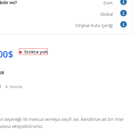
ilir mi?
Evet
Global
Orijinal Kutu içeriği
00
$
Stokta yok
GB
Temizle
t seçeneği ile mevcut ve/veya seçili ise, kendinize ait bir imei
alana ekleyebilirsiniz.