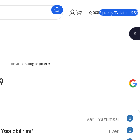
Sipariş Takibi - SSS
0,00
$
$
1$
lı Telefonlar
Google pixel 9
9
Var - Yazılımsal
Yapılabilir mi?
Evet