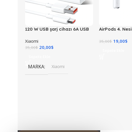
120 W USB şarj cihazı 6A USB
AirPods 4. Nesi
C kablosu ile 1 M Mi Turbo şarj
Kulaklık
Xiaomi
19,00
$
hızlı şarj
35,00
$
20,00
$
35,00
$
Sepete Ekle
Sepete Ekle
MARKA
Xiaomi