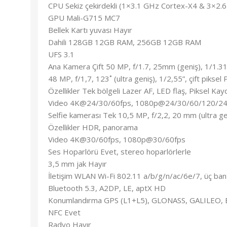
CPU Sekiz çekirdekli (1×3.1 GHz Cortex-X4 & 3×2
GPU Mali-G715 MC7
Bellek Kartı yuvası Hayır
Dahili 128GB 12GB RAM, 256GB 12GB RAM
UFS 3.1
Ana Kamera Çift 50 MP, f/1.7, 25mm (geniş), 1/1.31”
48 MP, f/1,7, 123˚ (ultra geniş), 1/2,55”, çift piksel
Özellikler Tek bölgeli Lazer AF, LED flaş, Piksel K
Video 4K@24/30/60fps, 1080p@24/30/60/120/240f
Selfie kamerası Tek 10,5 MP, f/2,2, 20 mm (ultra g
Özellikler HDR, panorama
Video 4K@30/60fps, 1080p@30/60fps
Ses Hoparlörü Evet, stereo hoparlörlerle
3,5 mm jak Hayır
İletişim WLAN Wi-Fi 802.11 a/b/g/n/ac/6e/7, üç bant
Bluetooth 5.3, A2DP, LE, aptX HD
Konumlandırma GPS (L1+L5), GLONASS, GALILEO, 
NFC Evet
Radyo Hayır