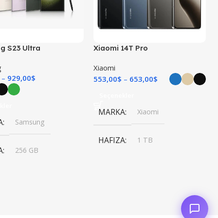
 S23 Ultra
Xiaomi 14T Pro
g
Xiaomi
929,00
$
553,00
$
653,00
$
Seçenekler
kler
MARKA
Xiaomi
A
Samsung
HAFIZA
1 TB
,
A
256 GB
256 GB
,
,
512 GB
512 GB
12 GB
RAM
12 GB