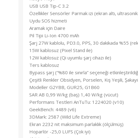
USB USB Tip-C 3.2
Özellikler Sensörler Parmak izi (ekran altı, ultrasonik
Uydu SOS hizmeti
Aramak için Daire
Pil Tipi Li-Ion 4700 mAh
Şarj 27W kablolu, PD3.0, PPS, 30 dakikada %55 (rekl
15W kablosuz (Pixel Stand ile)
12W kablosuz (Qi uyumlu şarj cihazı ile)
Ters kablosuz
Bypass şarj (“%80 ile sınırla” seçeneği etkinleştirildi
Çeşitli Renkler Obsidyen, Porselen, Kış Yeşili, Şakayı
Modeller G2YBB, GUR25, G1B60
SAR AB 0,99 W/kg (baş) 1,40 W/kg (vücut)
Performans Testleri AnTuTu: 1224020 (v10)
GeekBench: 4489 (v6)
3DMark: 2587 (Wild Life Extreme)
Ekran 2232 nit maksimum parlaklık (ölçülmüş)
Hoparlör -25,0 LUFS (Çok iyi)