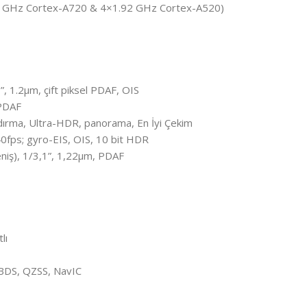
.6 GHz Cortex-A720 & 4×1.92 GHz Cortex-A520)
, 1.2µm, çift piksel PDAF, OIS
 PDAF
aydırma, Ultra-HDR, panorama, En İyi Çekim
ps; gyro-EIS, OIS, 10 bit HDR
eniş), 1/3,1”, 1,22µm, PDAF
lı
BDS, QZSS, NavIC