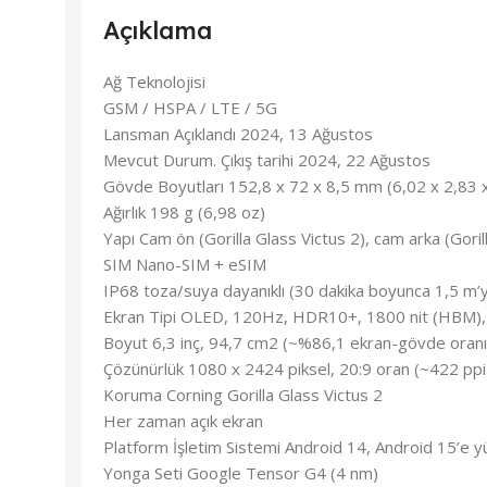
Açıklama
Ağ Teknolojisi
GSM / HSPA / LTE / 5G
Lansman Açıklandı 2024, 13 Ağustos
Mevcut Durum. Çıkış tarihi 2024, 22 Ağustos
Gövde Boyutları 152,8 x 72 x 8,5 mm (6,02 x 2,83 x
Ağırlık 198 g (6,98 oz)
Yapı Cam ön (Gorilla Glass Victus 2), cam arka (Gori
SIM Nano-SIM + eSIM
IP68 toza/suya dayanıklı (30 dakika boyunca 1,5 m’
Ekran Tipi OLED, 120Hz, HDR10+, 1800 nit (HBM), 
Boyut 6,3 inç, 94,7 cm2 (~%86,1 ekran-gövde oranı
Çözünürlük 1080 x 2424 piksel, 20:9 oran (~422 ppi
Koruma Corning Gorilla Glass Victus 2
Her zaman açık ekran
Platform İşletim Sistemi Android 14, Android 15’e yü
Yonga Seti Google Tensor G4 (4 nm)