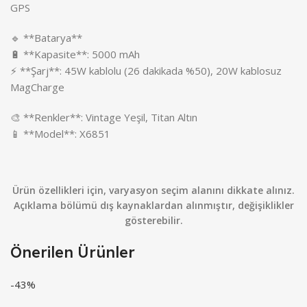
GPS
🔹 **Batarya**
🔋 **Kapasite**: 5000 mAh
⚡ **Şarj**: 45W kablolu (26 dakikada %50), 20W kablosuz
MagCharge
🎨 **Renkler**: Vintage Yeşil, Titan Altın
📱 **Model**: X6851
Ürün özellikleri için, varyasyon seçim alanını dikkate alınız.
Açıklama bölümü dış kaynaklardan alınmıştır, değişiklikler
gösterebilir.
Önerilen Ürünler
-43%