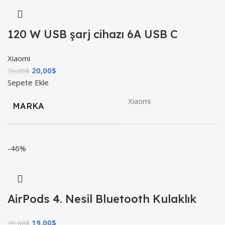
120 W USB şarj cihazı 6A USB C
kablosu ile 1 M Mi Turbo şarj hızlı şarj
Xiaomi
20,00
$
35,00
$
Sepete Ekle
Xiaomi
MARKA
-46%
AirPods 4. Nesil Bluetooth Kulaklık
19,00
$
35,00
$