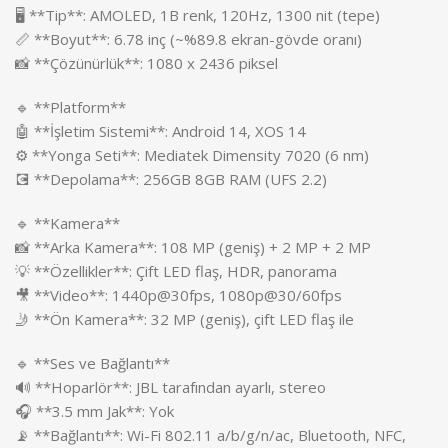
🖥️ **Tip**: AMOLED, 1B renk, 120Hz, 1300 nit (tepe)
📏 **Boyut**: 6.78 inç (~%89.8 ekran-gövde oranı)
📸 **Çözünürlük**: 1080 x 2436 piksel
🔹 **Platform**
🤖 **İşletim Sistemi**: Android 14, XOS 14
⚙️ **Yonga Seti**: Mediatek Dimensity 7020 (6 nm)
💽 **Depolama**: 256GB 8GB RAM (UFS 2.2)
🔹 **Kamera**
📸 **Arka Kamera**: 108 MP (geniş) + 2 MP + 2 MP
💡 **Özellikler**: Çift LED flaş, HDR, panorama
🎥 **Video**: 1440p@30fps, 1080p@30/60fps
🤳 **Ön Kamera**: 32 MP (geniş), çift LED flaş ile
🔹 **Ses ve Bağlantı**
🔊 **Hoparlör**: JBL tarafından ayarlı, stereo
🎧 **3.5 mm Jak**: Yok
📡 **Bağlantı**: Wi-Fi 802.11 a/b/g/n/ac, Bluetooth, NFC,