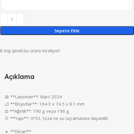
Sepete Ekle
8
Kişi şimdi bu ürünü inceliyor!
Açıklama
📅 **Lansman**: Mart 2024
📐 **Boyutlar**: 164.3 x 74.5 x 8.1 mm
⚖️ **Ağırlık**: 190 g veya 196 g
💠 **Yapı**: IP53, toza ve su sıçramasına dayanıklı
🔹 **Ekran**