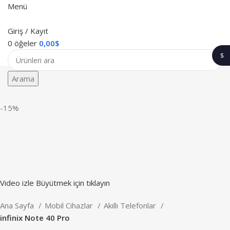
Menü
Giriş / Kayıt
0
öğeler
0,00
$
$
1$
Arama
-15%
Video izle
Büyütmek için tıklayın
Ana Sayfa
Mobil Cihazlar
Akıllı Telefonlar
infinix Note 40 Pro