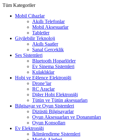
Tüm Kategoriler
Mobil Cihazlar
Akıllı Telefonlar
Mobil Aksesuarlar
Tabletler
Giyilebilir Teknoloji
Akıllı Saatler
Sanal Gerçeklik
Ses Sistemleri
Bluetooth Hoparlörler
Ev Sinema Sistemleri
Kulaklıklar
Hobi ve Eğlence Elektroniği
Drone’lar
RC Araçlar
Diğer Hobi Elektroniği
Tütün ve Tütün aksesuarları
Bilgisayar ve Oyun Sistemleri
Dizüstü Bilgisayarlar
Oyun Aksesuarları ve Donanımları
Oyun Konsolları
Ev Elektroniği
İklimlendirme Sistemleri
Mutfak Aletleri