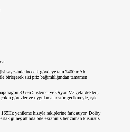
!
ma:
lojisi sayesinde incecik gövdeye tam 7400 mAh
 ile birleşerek sizi priz bağımlılığından tamamen
pdragon 8 Gen 5 işlemci ve Oryon V3 çekirdekleri,
çoklu görevler ve uygulamalar sıfır gecikmeyle, ışık
5Hz yenileme hızıyla rakiplerine fark atıyor. Dolby
parlak güneş altında bile ekranınız her zaman kusursuz