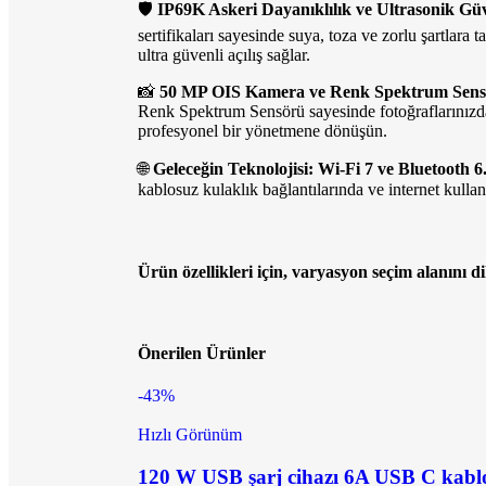
🛡️
IP69K Askeri Dayanıklılık ve Ultrasonik Güv
sertifikaları sayesinde suya, toza ve zorlu şartlara
ultra güvenli açılış sağlar.
📸
50 MP OIS Kamera ve Renk Spektrum Sens
Renk Spektrum Sensörü sayesinde fotoğraflarınızd
profesyonel bir yönetmene dönüşün.
🌐
Geleceğin Teknolojisi: Wi-Fi 7 ve Bluetooth 6
kablosuz kulaklık bağlantılarında ve internet kul
Ürün özellikleri için, varyasyon seçim alanını d
Önerilen Ürünler
-43%
Hızlı Görünüm
120 W USB şarj cihazı 6A USB C kablos