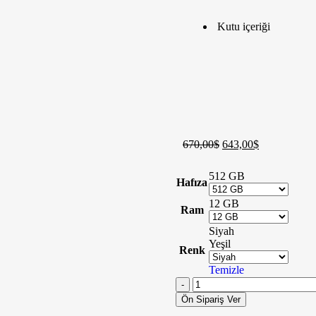
Kutu içeriği
670,00
$
643,00
$
512 GB
Hafıza
12 GB
Ram
Siyah
Yeşil
Renk
Temizle
Ön Sipariş Ver