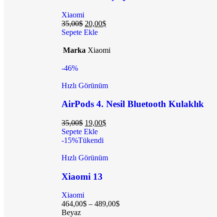
Xiaomi
35,00
$
20,00
$
Sepete Ekle
Marka
Xiaomi
-46%
Hızlı Görünüm
AirPods 4. Nesil Bluetooth Kulaklık
35,00
$
19,00
$
Sepete Ekle
-15%
Tükendi
Hızlı Görünüm
Xiaomi 13
Xiaomi
464,00
$
–
489,00
$
Beyaz