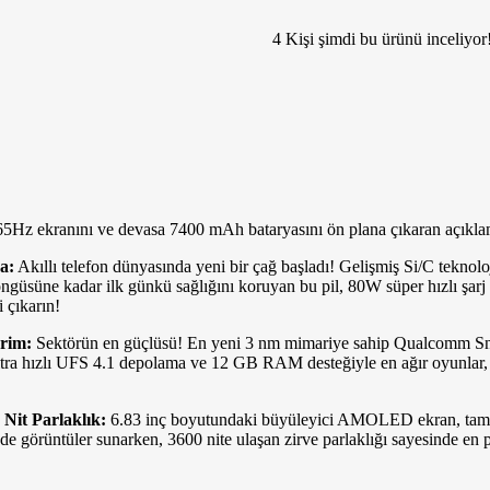
4
Kişi şimdi bu ürünü inceliyor
5Hz ekranını ve devasa 7400 mAh bataryasını ön plana çıkaran açıkla
a:
Akıllı telefon dünyasında yeni bir çağ başladı! Gelişmiş Si/C tekno
döngüsüne kadar ilk günkü sağlığını koruyan bu pil, 80W süper hızlı şarj
 çıkarın!
rim:
Sektörün en güçlüsü! En yeni 3 nm mimariye sahip Qualcomm Sna
 Ultra hızlı UFS 4.1 depolama ve 12 GB RAM desteğiyle en ağır oyunlar, 
it Parlaklık:
6.83 inç boyutundaki büyüleyici AMOLED ekran, tam 16
de görüntüler sunarken, 3600 nite ulaşan zirve parlaklığı sayesinde en 