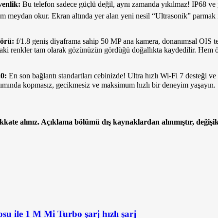
enlik:
Bu telefon sadece güçlü değil, aynı zamanda yıkılmaz! IP68 ve 
 tam meydan okur. Ekran altında yer alan yeni nesil “Ultrasonik” parmak i
örü:
f/1.8 geniş diyaframa sahip 50 MP ana kamera, donanımsal OIS teknol
aki renkler tam olarak gözünüzün gördüğü doğallıkta kaydedilir. Hem 
.0:
En son bağlantı standartları cebinizde! Ultra hızlı Wi-Fi 7 desteği ve 
lanımında kopmasız, gecikmesiz ve maksimum hızlı bir deneyim yaşayın.
ikkate alınız. Açıklama bölümü dış kaynaklardan alınmıştır, değişikl
u ile 1 M Mi Turbo şarj hızlı şarj