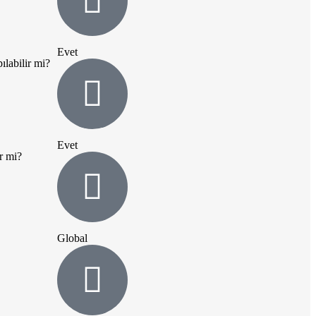
Evet
ılabilir mi?
Evet
r mi?
Global