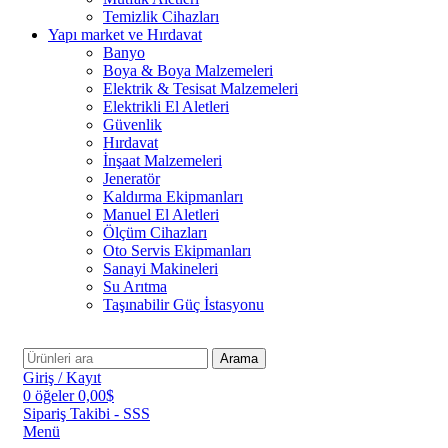
Temizlik Cihazları
Yapı market ve Hırdavat
Banyo
Boya & Boya Malzemeleri
Elektrik & Tesisat Malzemeleri
Elektrikli El Aletleri
Güvenlik
Hırdavat
İnşaat Malzemeleri
Jeneratör
Kaldırma Ekipmanları
Manuel El Aletleri
Ölçüm Cihazları
Oto Servis Ekipmanları
Sanayi Makineleri
Su Arıtma
Taşınabilir Güç İstasyonu
Arama
Giriş / Kayıt
0
öğeler
0,00
$
Sipariş Takibi - SSS
Menü