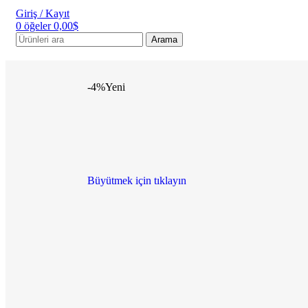
Giriş / Kayıt
0
öğeler
0,00
$
Arama
-4%
Yeni
Büyütmek için tıklayın