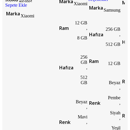
Marka
Ma
Xiaomi
Sepete Ekle
Marka
Samsung
Marka
Xiaomi
12 GB
Ram
,
256 GB
Hafıza
,
8 GB
Haf
512 GB
256
Ram
GB
12 GB
Hafıza
,
512
Ra
GB
Beyaz
,
Pembe
Beyaz
Renk
,
,
Siyah
Re
Mavi
,
Renk
,
Yeşil