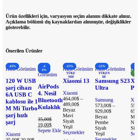
Ürün özellikleri için, varyasyon seçim alanını dikkate alınız.
Açıklama bölümü dış kaynaklardan alınmıştır, değişiklikler
gösterebilir.
Önerilen Ürünler
-43%
-4
-15%
-12%
-8%
Hızlı Görünüm
Hızlı
Hızlı Görünüm
Hızlı Görünüm
Hızl
6%
TÜKE
TÜKEN
YEN
Görünüm
NDI
DI
120 W USB
Xiaomi 13
Samsung S23
Xia
AirPods
şarj cihazı
Ultra
Pro
4. Nesil
Xiaomi
6A USB C
464,00
$
–
Bluetooth
Samsung
Xia
kablosu ile 1
489,00
$
573,00
$
–
553,
Kulaklık
M Mi Turbo
Beyaz
929,00
$
653,
şarj hızlı
Mavi
Beyaz
Mav
35,00
$
Siyah
şarj
Pembe
Natu
19,00
$
Yeşil
Siyah
Siya
Sepete Ekle
Seçenekler
Yeşil
Seçe
Xiaomi
Seçenekler
35,00
$
20,00
$