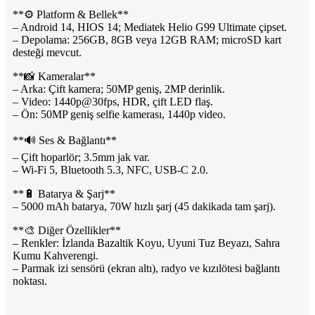
**⚙️ Platform & Bellek**
– Android 14, HIOS 14; Mediatek Helio G99 Ultimate çipset.
– Depolama: 256GB, 8GB veya 12GB RAM; microSD kart
desteği mevcut.
**📸 Kameralar**
– Arka: Çift kamera; 50MP geniş, 2MP derinlik.
– Video: 1440p@30fps, HDR, çift LED flaş.
– Ön: 50MP geniş selfie kamerası, 1440p video.
**🔊 Ses & Bağlantı**
– Çift hoparlör; 3.5mm jak var.
– Wi-Fi 5, Bluetooth 5.3, NFC, USB-C 2.0.
**🔋 Batarya & Şarj**
– 5000 mAh batarya, 70W hızlı şarj (45 dakikada tam şarj).
**🎨 Diğer Özellikler**
– Renkler: İzlanda Bazaltik Koyu, Uyuni Tuz Beyazı, Sahra
Kumu Kahverengi.
– Parmak izi sensörü (ekran altı), radyo ve kızılötesi bağlantı
noktası.