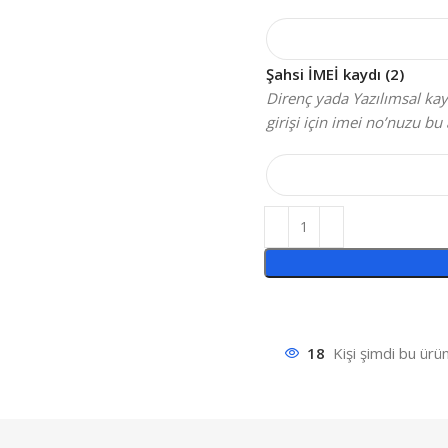
Şahsi İMEİ kaydı (2)
Direnç yada Yazılımsal kayı
girişi için imei no’nuzu bu 
18
Kişi şimdi bu ürün