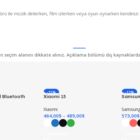
örü ile müzik dinlerken, film izlerken veya oyun oynarken kendiniz
yon seçim alanını dikkate alınız. Açıklama bölümü dış kaynaklardan 
-15%
-12%
l Bluetooth
Xiaomi 13
Samsung
TÜKENDI
TÜKEND
Xiaomi
Samsun
464,00
$
489,00
$
573,00
$
Seçenekler
Seçene