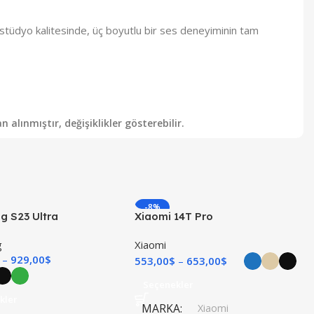
i stüdyo kalitesinde, üç boyutlu bir ses deneyiminin tam
alınmıştır, değişiklikler gösterebilir.
-8%
 S23 Ultra
Xiaomi 14T Pro
I
YENI
g
Xiaomi
929,00
$
553,00
$
653,00
$
Seçenekler
kler
MARKA
Xiaomi