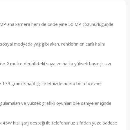
50 MP ana kamera hem de önde yine 50 MP çözünürlüğünde
syal medyada yağ gibi akan, renklerin en canlı halini
e 2 metre derinlikteki suya ve hatta yüksek basınçlı sıvı
e 179 gramlık hafifliği ile elinizde adeta bir mücevher
lamaları ve yüksek grafikli oyunları bile saniyeler içinde
 45W hızlı şarj desteği ile telefonunuz sıfırdan yüze sadece