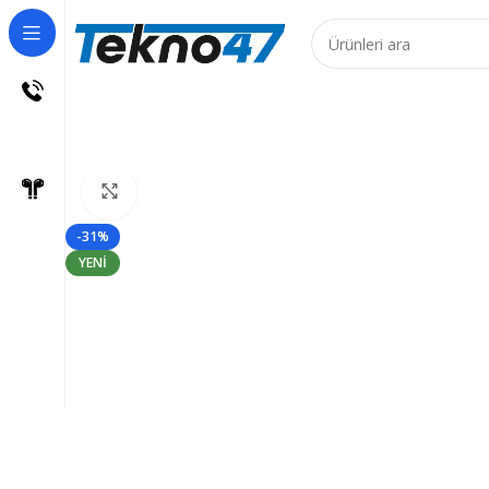
 Ürünler için 7 iş günüdür!
Büyütmek için tıklayın
-31%
YENI