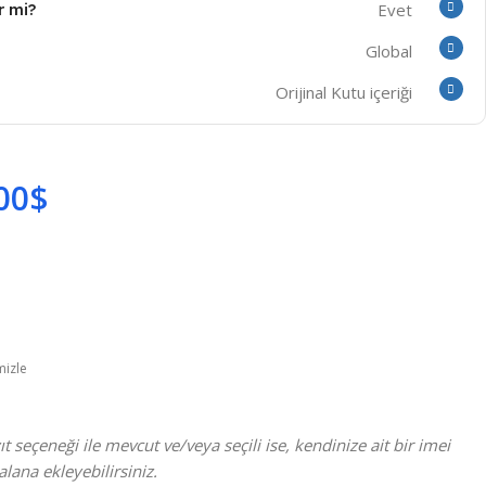
r mi?
Evet
Global
Orijinal Kutu içeriği
00
$
izle
t seçeneği ile mevcut ve/veya seçili ise, kendinize ait bir imei
alana ekleyebilirsiniz.