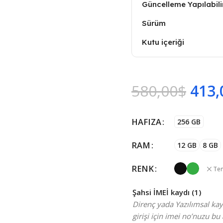
Güncelleme Yapılabili
Sürüm
Kutu içeriği
580,00
$
413,
HAFIZA
256 GB
RAM
12 GB
8 GB
RENK
Tem
Şahsi İMEİ kaydı (1)
Direnç yada Yazılımsal kayı
girişi için imei no’nuzu bu 