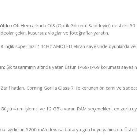
ldızı Ol:
Hem arkada OIS (Optik Görüntü Sabitleyici) destekli 
deolar çekin, kusursuz vloglar ve fotoğraflar yaratın.
8 inçlik süper hızlı 144Hz AMOLED ekran sayesinde oyunlarda ve so
un:
Şık tasarımının altında yatan üstün IP68/IP69 koruması sayesind
Zarif hatları, Corning Gorilla Glass 7i ile korunan ön camı ve sadec
Güçlü 4 nm işlemci ve 12 GB’a varan RAM seçenekleri, en zorlu uygu
ına sığdırılan 5200 mAh devasa batarya gün boyu yanınızda. Üstelik