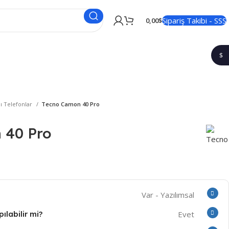
Sipariş Takibi - SSS
0,00
$
$
1$
lı Telefonlar
Tecno Camon 40 Pro
 40 Pro
Var - Yazılımsal
ılabilir mi?
Evet