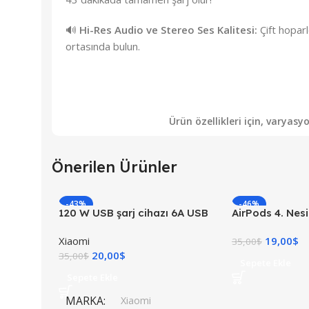
🔊
Hi-Res Audio ve Stereo Ses Kalitesi:
Çift hoparl
ortasında bulun.
Ürün özellikleri için, varyas
Önerilen Ürünler
-43%
-46%
120 W USB şarj cihazı 6A USB
AirPods 4. Nesi
C kablosu ile 1 M Mi Turbo şarj
Kulaklık
Xiaomi
19,00
$
hızlı şarj
35,00
$
20,00
$
35,00
$
Sepete Ekle
Sepete Ekle
MARKA
Xiaomi