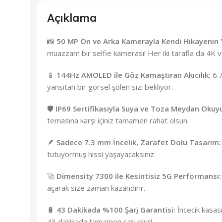
Açıklama
📸
50 MP Ön ve Arka Kamerayla Kendi Hikayenin Yı
muazzam bir selfie kamerası! Her iki tarafla da 4K vi
📱
144Hz AMOLED ile Göz Kamaştıran Akıcılık:
6.7
yansıtan bir görsel şölen sizi bekliyor.
🛡️
IP69 Sertifikasıyla Suya ve Toza Meydan Okuy
temasına karşı içiniz tamamen rahat olsun.
🪶
Sadece 7.3 mm İncelik, Zarafet Dolu Tasarım:
tutuyormuş hissi yaşayacaksınız.
🚀
Dimensity 7300 ile Kesintisiz 5G Performansı:
açarak size zaman kazandırır.
🔋
43 Dakikada %100 Şarj Garantisi:
İncecik kasas
43 dakikada tamamen şarj olur!