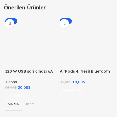
Önerilen Ürünler
-43%
-46%
120 W USB şarj cihazı 6A
AirPods 4. Nesil Bluetooth
X
USB C kablosu ile 1 M Mi
Kulaklık
Xiaomi
19,00
$
X
Turbo şarj hızlı şarj
35,00
$
20,00
$
4
35,00
$
Sepete Ekle
Sepete Ekle
MARKA
Xiaomi