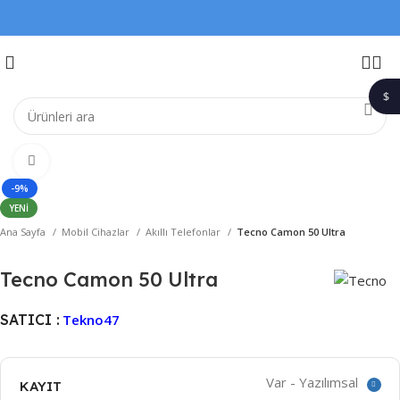
$
1$
Büyütmek için tıklayın
-9%
YENI
Ana Sayfa
Mobil Cihazlar
Akıllı Telefonlar
Tecno Camon 50 Ultra
Tecno Camon 50 Ultra
SATICI :
Tekno47
Var - Yazılımsal
KAYIT