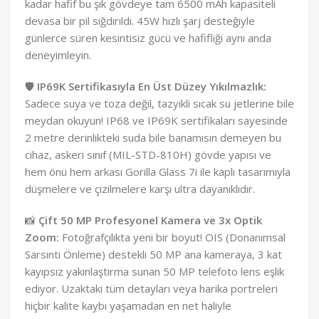
kadar hafif bu şık gövdeye tam 6500 mAh kapasiteli
devasa bir pil sığdırıldı. 45W hızlı şarj desteğiyle
günlerce süren kesintisiz gücü ve hafifliği aynı anda
deneyimleyin.
🛡️
IP69K Sertifikasıyla En Üst Düzey Yıkılmazlık:
Sadece suya ve toza değil, tazyikli sıcak su jetlerine bile
meydan okuyun! IP68 ve IP69K sertifikaları sayesinde
2 metre derinlikteki suda bile banamısın demeyen bu
cihaz, askeri sınıf (MIL-STD-810H) gövde yapısı ve
hem önü hem arkası Gorilla Glass 7i ile kaplı tasarımıyla
düşmelere ve çizilmelere karşı ultra dayanıklıdır.
📸
Çift 50 MP Profesyonel Kamera ve 3x Optik
Zoom:
Fotoğrafçılıkta yeni bir boyut! OIS (Donanımsal
Sarsıntı Önleme) destekli 50 MP ana kameraya, 3 kat
kayıpsız yakınlaştırma sunan 50 MP telefoto lens eşlik
ediyor. Uzaktaki tüm detayları veya harika portreleri
hiçbir kalite kaybı yaşamadan en net haliyle