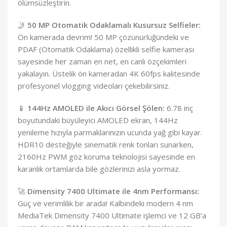
ölümsüzleştirin.
🤳
50 MP Otomatik Odaklamalı Kusursuz Selfieler:
Ön kamerada devrim! 50 MP çözünürlüğündeki ve
PDAF (Otomatik Odaklama) özellikli selfie kamerası
sayesinde her zaman en net, en canlı özçekimleri
yakalayın. Üstelik ön kameradan 4K 60fps kalitesinde
profesyonel vlogging videoları çekebilirsiniz.
📱
144Hz AMOLED ile Akıcı Görsel Şölen:
6.78 inç
boyutundaki büyüleyici AMOLED ekran, 144Hz
yenileme hızıyla parmaklarınızın ucunda yağ gibi kayar.
HDR10 desteğiyle sinematik renk tonları sunarken,
2160Hz PWM göz koruma teknolojisi sayesinde en
karanlık ortamlarda bile gözlerinizi asla yormaz.
🚀
Dimensity 7400 Ultimate ile 4nm Performansı:
Güç ve verimlilik bir arada! Kalbindeki modern 4 nm
MediaTek Dimensity 7400 Ultimate işlemci ve 12 GB’a