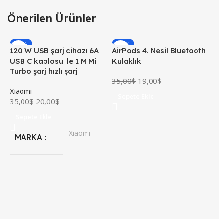
Önerilen Ürünler
-43%
-46%
120 W USB şarj cihazı 6A
AirPods 4. Nesil Bluetooth
X
USB C kablosu ile 1 M Mi
Kulaklık
X
Turbo şarj hızlı şarj
35,00
$
19,00
$
4
Xiaomi
Sepete Ekle
35,00
$
20,00
$
Sepete Ekle
Xiaomi
MARKA