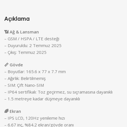
Açıklama
📶 Ağ & Lansman
– GSM / HSPA / LTE desteği
– Duyuruldu: 2 Temmuz 2025
– Çıkış: Temmuz 2025
📏 Gövde
– Boyutlar: 165.6 x 77 x 7.7 mm
– Ağırlık: Belirtilmemiş
– SIM: Çift Nano-SIM
– IP64 sertifikalı: Toz geçirmez, su sıçramasına dayanıklı
– 1.5 metreye kadar düşmeye dayanıklı
🌈 Ekran
– IPS LCD, 120Hz yenileme hızı
– 6.67 inç, %84.2 ekran/gövde oranı