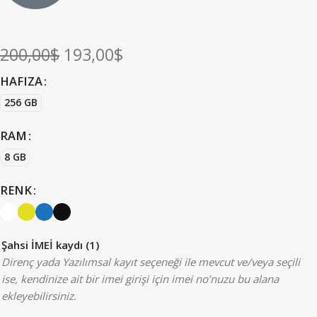
200,00
$
193,00
$
HAFIZA
256 GB
RAM
8 GB
RENK
Şahsi İMEİ kaydı (1)
Direnç yada Yazılımsal kayıt seçeneği ile mevcut ve/veya seçili
ise, kendinize ait bir imei girişi için imei no’nuzu bu alana
ekleyebilirsiniz.