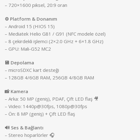
– 720×1600 piksel, 20:9 oran
⚙️ Platform & Donanım
– Android 15 (HIOS 15)
– Mediatek Helio G81 / G91 (NFC modele özel)
– 8 çekirdekli işlemci (2×2.0 GHz + 6×1.8 GHz)
– GPU: Mali-G52 MC2
💾 Depolama
– microSDXC kart desteği
– 128GB 4/6GB RAM, 256GB 4/8GB RAM
📸 Kamera
– Arka: 50 MP (geniş), PDAF, Çift LED flaş 🎥
– Video: 1440p@30fps, 1080p@30fps
– Ön: 8 MP (geniş) + Çift LED flaş
🔊 Ses & Bağlantı
– Stereo hoparlörler 🎧