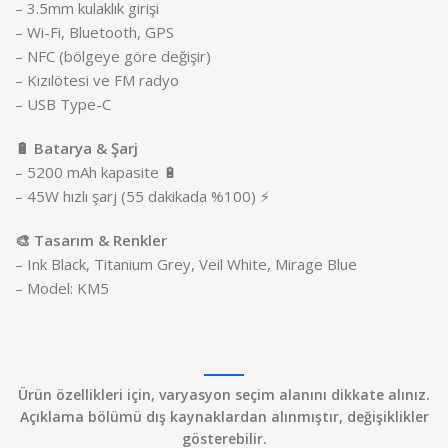
– 3.5mm kulaklık girişi
– Wi-Fi, Bluetooth, GPS
– NFC (bölgeye göre değişir)
– Kızılötesi ve FM radyo
– USB Type-C
🔋 Batarya & Şarj
– 5200 mAh kapasite 🔋
– 45W hızlı şarj (55 dakikada %100) ⚡
🎨 Tasarım & Renkler
– Ink Black, Titanium Grey, Veil White, Mirage Blue
– Model: KM5
Ürün özellikleri için, varyasyon seçim alanını dikkate alınız.
Açıklama bölümü dış kaynaklardan alınmıştır, değişiklikler
gösterebilir.