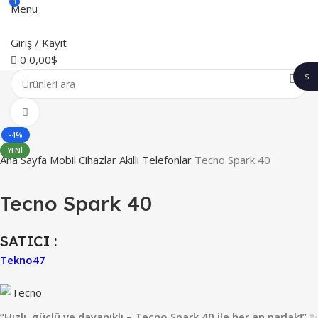
0
Menü
Giriş / Kayıt
0
0,00
$
$
1$
Büyütmek için tıklayın
-4%
YENI
Ana Sayfa
Mobil Cihazlar
Akıllı Telefonlar
Tecno Spark 40
Tecno Spark 40
SATICI :
Tekno47
“Hızlı, güçlü ve dayanıklı – Tecno Spark 40 ile her an parlak!”