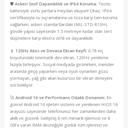
🛡️
Askeri Sınıf Dayanıklılık ve IP64 Koruma:
Tecno
kalitesiyle zorlu şartlara meydan okuyun! Cihaz, IP64
sertifikasıyla su sıçramalarına ve toza karşı tam koruma
sağlarken; askeri standartlardaki (MIL-STD-810H)
gövde yapısı sayesinde 1.5 metreye kadar olan sert
düşmelere karşı ekstra zırhlı ve dayanıklıdır.
📱
120Hz Akıcı ve Devasa Ekran Keyfi:
6.78 inç
boyutundaki sinematik dev ekran, 120Hz yenileme
hızıyla birleşiyor.
Sosyal medyada gezinirken, menüler
arasında geçiş yaparken veya oyun oynarken gözü
yormayan, yağ gibi akan kusursuz bir ekran deneyimi
sizi bekliyor.
🚀
Android 16 ve Performans Odaklı Donanım:
En
güncel Android 16 işletim sistemi ve yenilenen HIOS 16
arayüzü sayesinde telefonunuz her zamankinden daha
akıllı ve güvenli.
Gelişmiş 6 nm mimarili işlemcisi ve 8
GB’a varan RAM desteğiyle günlük tüm işlerinizi ve