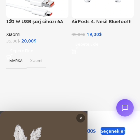
120 W USB şarj cihazı 6A
AirPods 4. Nesil Bluetooth
X
USB C kablosu ile 1 M Mi
Kulaklık
Xiaomi
19,00
$
X
Turbo şarj hızlı şarj
35,00
$
20,00
$
4
35,00
$
Sepete Ekle
Sepete Ekle
MARKA
Xiaomi
×
0
253,00
$
Seçenekler
Tecno Spark 50
270,00
$
Mağaza
Sepet
SSS
Takip