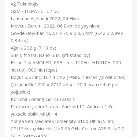
Ağ Teknolojisi
GSM / HSPA / LTE / 5G
Lansman Açıklandı 2022, 04 Ekim
Mevcut Durum. 2022, 06 Ekim’de yayınlandı
Gövde Boyutları 163,1 x 75,9 x 8,6 mm (6,42 x 2,99 x
0,34 inç)
Ağırlık 202 g (7,13 oz)
SIM Çift SIM (Nano-SIM, çift stand-by)
Ekran Tipi AMOLED, 68B renk, 120Hz, HDR10+, 500
nit (tip), 900 nit (tepe)
Boyut 6,67 inç, 107,4 cm2 (~%86,7 ekran-gövde oranı)
Çözünürlük 1220 x 2712 piksel, 20:9 oran (~446 ppi
yoğunluk)
Koruma Corning Gorilla Glass 5
Platform İşletim Sistemi Android 12, Android 14’e
yükseltilebilir, MIUI 14
Yonga Seti Mediatek Dimensity 8100 Ultra (5 nm)
CPU Sekiz çekirdekli (4×2,85 GHz Cortex-A78 & 4×2,0
GHz Cortex-A55)