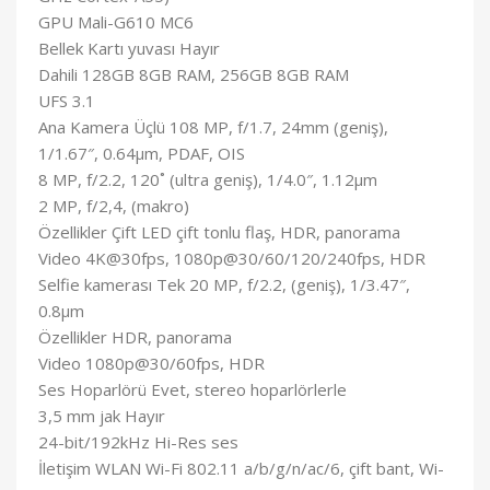
GPU Mali-G610 MC6
Bellek Kartı yuvası Hayır
Dahili 128GB 8GB RAM, 256GB 8GB RAM
UFS 3.1
Ana Kamera Üçlü 108 MP, f/1.7, 24mm (geniş),
1/1.67″, 0.64µm, PDAF, OIS
8 MP, f/2.2, 120˚ (ultra geniş), 1/4.0″, 1.12µm
2 MP, f/2,4, (makro)
Özellikler Çift LED çift tonlu flaş, HDR, panorama
Video 4K@30fps, 1080p@30/60/120/240fps, HDR
Selfie kamerası Tek 20 MP, f/2.2, (geniş), 1/3.47″,
0.8µm
Özellikler HDR, panorama
Video 1080p@30/60fps, HDR
Ses Hoparlörü Evet, stereo hoparlörlerle
3,5 mm jak Hayır
24-bit/192kHz Hi-Res ses
İletişim WLAN Wi-Fi 802.11 a/b/g/n/ac/6, çift bant, Wi-