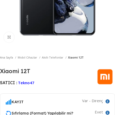
Büyütmek için tıklayın
Ana Sayfa
Mobil Cihazlar
Akıllı Telefonlar
Xiaomi 12T
Xiaomi 12T
SATICI :
Tekno47
Var - Direnç
KAYIT
Evet
Sıfırlama (Format) Yapılabilir mi?