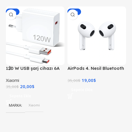
-43%
-46%
120 W USB şarj cihazı 6A
AirPods 4. Nesil Bluetooth
X
USB C kablosu ile 1 M Mi
Kulaklık
Xiaomi
19,00
$
X
Turbo şarj hızlı şarj
35,00
$
20,00
$
4
35,00
$
Sepete Ekle
Sepete Ekle
MARKA
Xiaomi