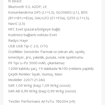
Fi Direct
Bluetooth 5.3, A2DP, LE
Konumlandırma GPS (L1+L5), GLONASS (L1), BDS
(B1I+B1c+B2a), GALILEO (E1+E5a), QZSS (L1+L5),
NavIC (L5)
NFC Evet (pazara/bölgeye bağlı)
Kızılötesi bağlantı noktası Evet
Radyo Hayır
USB USB Tip-C 2.0, OTG
Özellikler Sensörler Parmak izi (ekran altı, optik),
ivmeölçer, jiro, yakınlık, pusula, renk spektrumu
Pil Tipi Li-Po 5000 mAh, çıkarılamaz
120W kablolu şarj, 19 dakikada %100 (reklamı yapıldı)
Çeşitli Renkler Siyah, Gümüş, Mavi
Modeller 22071212AG
SAR 1,09 W/kg (baş) 1,09 W/kg (vücut)
SAR AB 0,99 W/kg (baş) 0,99 W/kg (vücut)
Testler Performans AnTuTu: 780204 (v9)