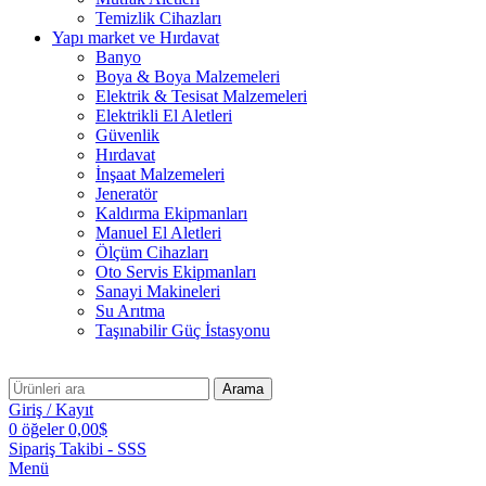
Temizlik Cihazları
Yapı market ve Hırdavat
Banyo
Boya & Boya Malzemeleri
Elektrik & Tesisat Malzemeleri
Elektrikli El Aletleri
Güvenlik
Hırdavat
İnşaat Malzemeleri
Jeneratör
Kaldırma Ekipmanları
Manuel El Aletleri
Ölçüm Cihazları
Oto Servis Ekipmanları
Sanayi Makineleri
Su Arıtma
Taşınabilir Güç İstasyonu
Arama
Giriş / Kayıt
0
öğeler
0,00
$
Sipariş Takibi - SSS
Menü