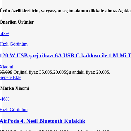
Ürün özellikleri için, varyasyon seçim alanını dikkate alınız. Açıkl
Önerilen Ürünler
-43%
Hızlı Görünüm
120 W USB şarj cihazı 6A USB C kablosu ile 1 M Mi Tur
Xiaomi
35,00
$
Orijinal fiyat: 35,00$.
20,00
$
Şu andaki fiyat: 20,00$.
Sepete Ekle
Marka
Xiaomi
-46%
Hızlı Görünüm
AirPods 4. Nesil Bluetooth Kulaklık