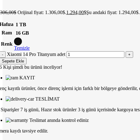
.306,00
$
Orijinal fiyat: 1.306,00$.
1.294,00
$
Şu andaki fiyat: 1.294,00$.
Hafıza
1 TB
Ram
16 GB
Renk
Temizle
Xiaomi 14 Pro Titanyum adet
Sepete Ekle
6
Kişi şimdi bu ürünü inceliyor!
KAYIT
enç kayıtlı ürünler, önce direnç işlemi için farklı bir bölgeye gönderilir,
TESLİMAT
Siparişler 7 iş günü, Hazır stok ürünler 3 iş günü içerisinde kargoya tesl
Teslimat anında kontrol ediniz
era kaydı tavsiye edilir.