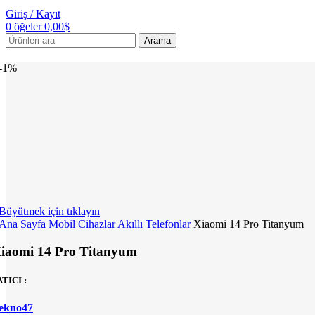
Giriş / Kayıt
0
öğeler
0,00
$
Arama
-1%
Büyütmek için tıklayın
Ana Sayfa
Mobil Cihazlar
Akıllı Telefonlar
Xiaomi 14 Pro Titanyum
iaomi 14 Pro Titanyum
ATICI :
ekno47