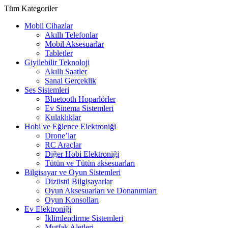
Tüm Kategoriler
Mobil Cihazlar
Akıllı Telefonlar
Mobil Aksesuarlar
Tabletler
Giyilebilir Teknoloji
Akıllı Saatler
Sanal Gerçeklik
Ses Sistemleri
Bluetooth Hoparlörler
Ev Sinema Sistemleri
Kulaklıklar
Hobi ve Eğlence Elektroniği
Drone’lar
RC Araçlar
Diğer Hobi Elektroniği
Tütün ve Tütün aksesuarları
Bilgisayar ve Oyun Sistemleri
Dizüstü Bilgisayarlar
Oyun Aksesuarları ve Donanımları
Oyun Konsolları
Ev Elektroniği
İklimlendirme Sistemleri
Mutfak Aletleri