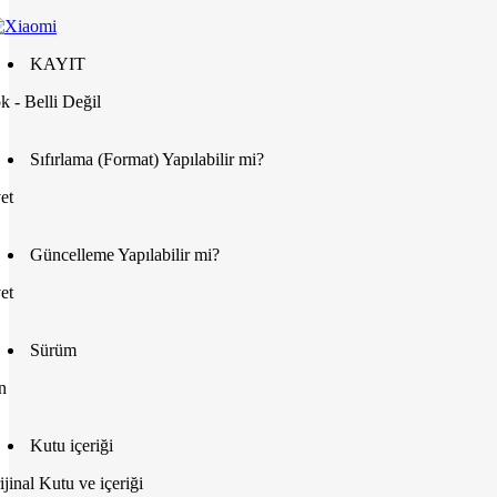
KAYIT
k - Belli Değil
Sıfırlama (Format) Yapılabilir mi?
et
Güncelleme Yapılabilir mi?
et
Sürüm
n
Kutu içeriği
ijinal Kutu ve içeriği