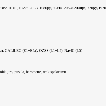
sion HDR, 10-bit LOG), 1080p@30/60/120/240/960fps, 720p@1920f
), GALILEO (E1+E5a), QZSS (L1+L5), NavIC (L5)
lık, jiro, pusula, barometre, renk spektrumu