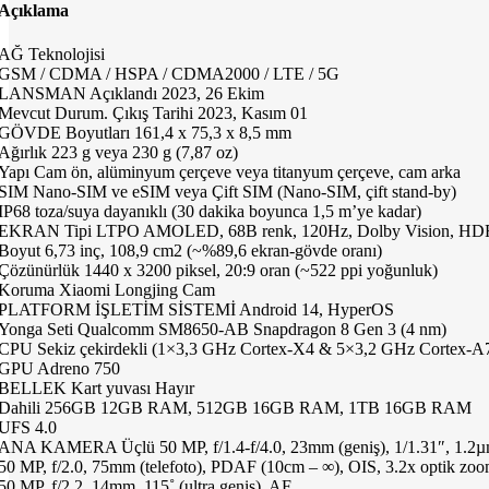
Açıklama
AĞ Teknolojisi
GSM / CDMA / HSPA / CDMA2000 / LTE / 5G
LANSMAN Açıklandı 2023, 26 Ekim
Mevcut Durum. Çıkış Tarihi 2023, Kasım 01
GÖVDE Boyutları 161,4 x 75,3 x 8,5 mm
Ağırlık 223 g veya 230 g (7,87 oz)
Yapı Cam ön, alüminyum çerçeve veya titanyum çerçeve, cam arka
SIM Nano-SIM ve eSIM veya Çift SIM (Nano-SIM, çift stand-by)
IP68 toza/suya dayanıklı (30 dakika boyunca 1,5 m’ye kadar)
EKRAN Tipi LTPO AMOLED, 68B renk, 120Hz, Dolby Vision, HDR10
Boyut 6,73 inç, 108,9 cm2 (~%89,6 ekran-gövde oranı)
Çözünürlük 1440 x 3200 piksel, 20:9 oran (~522 ppi yoğunluk)
Koruma Xiaomi Longjing Cam
PLATFORM İŞLETİM SİSTEMİ Android 14, HyperOS
Yonga Seti Qualcomm SM8650-AB Snapdragon 8 Gen 3 (4 nm)
CPU Sekiz çekirdekli (1×3,3 GHz Cortex-X4 & 5×3,2 GHz Cortex-
GPU Adreno 750
BELLEK Kart yuvası Hayır
Dahili 256GB 12GB RAM, 512GB 16GB RAM, 1TB 16GB RAM
UFS 4.0
ANA KAMERA Üçlü 50 MP, f/1.4-f/4.0, 23mm (geniş), 1/1.31″, 1.2µm
50 MP, f/2.0, 75mm (telefoto), PDAF (10cm – ∞), OIS, 3.2x optik zo
50 MP, f/2.2, 14mm, 115˚ (ultra geniş), AF