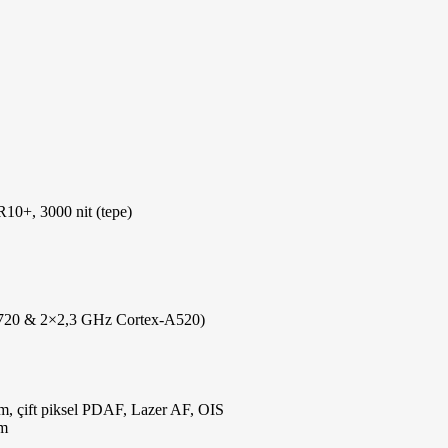
+, 3000 nit (tepe)
A720 & 2×2,3 GHz Cortex-A520)
, çift piksel PDAF, Lazer AF, OIS
om