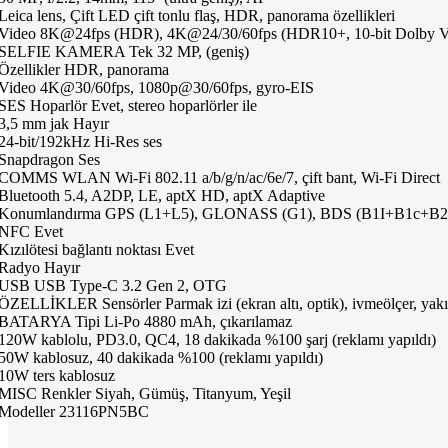
Leica lens, Çift LED çift tonlu flaş, HDR, panorama özellikleri
Video 8K@24fps (HDR), 4K@24/30/60fps (HDR10+, 10-bit Dolby Vi
SELFIE KAMERA Tek 32 MP, (geniş)
Özellikler HDR, panorama
Video 4K@30/60fps, 1080p@30/60fps, gyro-EIS
SES Hoparlör Evet, stereo hoparlörler ile
3,5 mm jak Hayır
24-bit/192kHz Hi-Res ses
Snapdragon Ses
COMMS WLAN Wi-Fi 802.11 a/b/g/n/ac/6e/7, çift bant, Wi-Fi Direct
Bluetooth 5.4, A2DP, LE, aptX HD, aptX Adaptive
Konumlandırma GPS (L1+L5), GLONASS (G1), BDS (B1I+B1c+B2a
NFC Evet
Kızılötesi bağlantı noktası Evet
Radyo Hayır
USB USB Type-C 3.2 Gen 2, OTG
ÖZELLİKLER Sensörler Parmak izi (ekran altı, optik), ivmeölçer, yakın
BATARYA Tipi Li-Po 4880 mAh, çıkarılamaz
120W kablolu, PD3.0, QC4, 18 dakikada %100 şarj (reklamı yapıldı)
50W kablosuz, 40 dakikada %100 (reklamı yapıldı)
10W ters kablosuz
MISC Renkler Siyah, Gümüş, Titanyum, Yeşil
Modeller 23116PN5BC